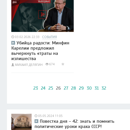
03.02.2026 22:33
СОБЫТИЯ
Убийца радости: Минфин
Карелии предложил
вычеркнуть «траты на
излишества
674
МИХАИЛ ДЕЛЯГИН
23
24
25
26
27
28
29
30
31
32
05.05.2024 11:05
Повестка дня – 42: знать и помнить
политические уроки краха СССР!