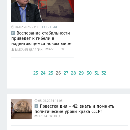
04.02.2026 21:36
СОБЫТИЯ
Воспевание стабильности
приведёт к гибели в
надвигающемся новом мире
666
МИХАИЛ ДЕЛЯГИН
23
24
25
26
27
28
29
30
31
32
05.05.2024 11:05
Повестка дня – 42: знать и помнить
политические уроки краха СССР!
17674
10 (1)