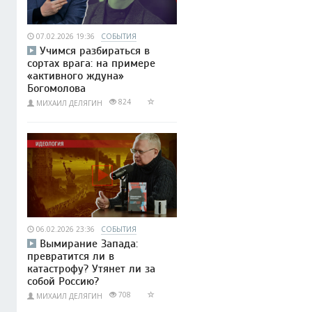
07.02.2026 19:36
СОБЫТИЯ
Учимся разбираться в
сортах врага: на примере
«активного ждуна»
Богомолова
824
МИХАИЛ ДЕЛЯГИН
06.02.2026 23:36
СОБЫТИЯ
Вымирание Запада:
превратится ли в
катастрофу? Утянет ли за
собой Россию?
708
МИХАИЛ ДЕЛЯГИН