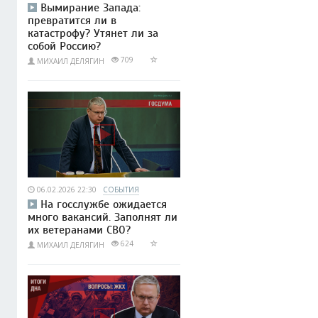
Вымирание Запада:
превратится ли в
катастрофу? Утянет ли за
собой Россию?
709
МИХАИЛ ДЕЛЯГИН
06.02.2026 22:30
СОБЫТИЯ
На госслужбе ожидается
много вакансий. Заполнят ли
их ветеранами СВО?
624
МИХАИЛ ДЕЛЯГИН