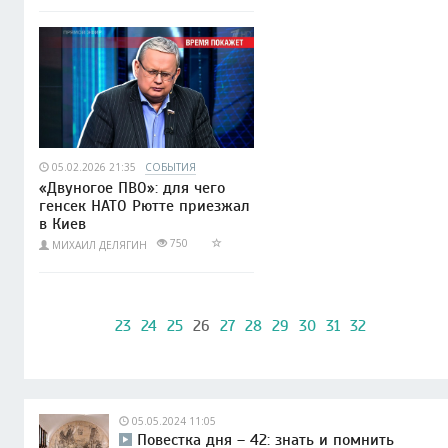
05.02.2026 21:35
СОБЫТИЯ
«Двуногое ПВО»: для чего
генсек НАТО Рютте приезжал
в Киев
750
МИХАИЛ ДЕЛЯГИН
23
24
25
26
27
28
29
30
31
32
05.05.2024 11:05
Повестка дня – 42: знать и помнить