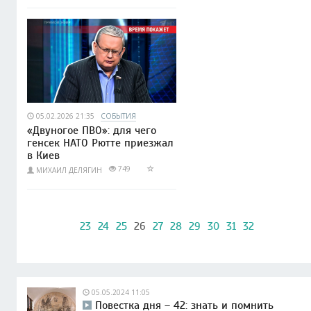
05.02.2026 21:35
СОБЫТИЯ
«Двуногое ПВО»: для чего
генсек НАТО Рютте приезжал
в Киев
749
МИХАИЛ ДЕЛЯГИН
23
24
25
26
27
28
29
30
31
32
05.05.2024 11:05
Повестка дня – 42: знать и помнить