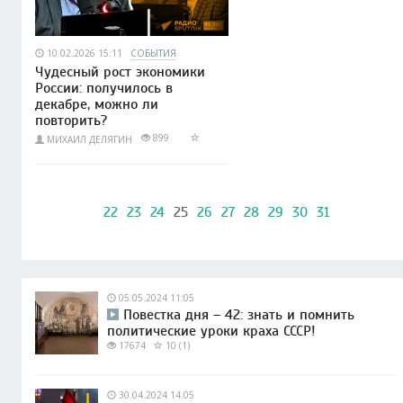
10.02.2026 15:11
СОБЫТИЯ
Чудесный рост экономики
России: получилось в
декабре, можно ли
повторить?
899
МИХАИЛ ДЕЛЯГИН
22
23
24
25
26
27
28
29
30
31
05.05.2024 11:05
Повестка дня – 42: знать и помнить
политические уроки краха СССР!
17674
10 (1)
30.04.2024 14:05