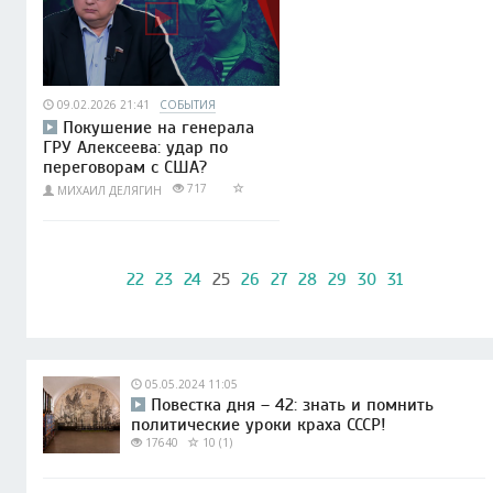
09.02.2026 21:41
СОБЫТИЯ
Покушение на генерала
ГРУ Алексеева: удар по
переговорам с США?
717
МИХАИЛ ДЕЛЯГИН
22
23
24
25
26
27
28
29
30
31
05.05.2024 11:05
Повестка дня – 42: знать и помнить
политические уроки краха СССР!
17640
10 (1)