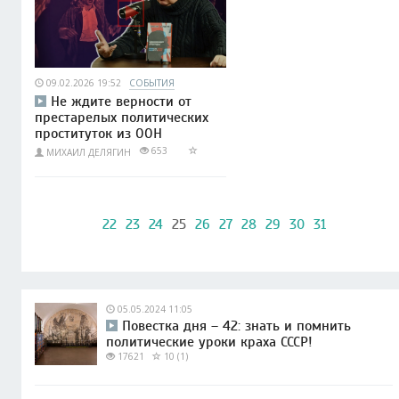
09.02.2026 19:52
СОБЫТИЯ
Не ждите верности от
престарелых политических
проституток из ООН
653
МИХАИЛ ДЕЛЯГИН
22
23
24
25
26
27
28
29
30
31
05.05.2024 11:05
Повестка дня – 42: знать и помнить
политические уроки краха СССР!
17621
10 (1)