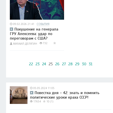
09.02.2026 21:41
СОБЫТИЯ
Покушение на генерала
ГРУ Алексеева: удар по
переговорам с США?
732
МИХАИЛ ДЕЛЯГИН
22
23
24
25
26
27
28
29
30
31
05.05.2024 11:05
Повестка дня – 42: знать и помнить
политические уроки краха СССР!
17654
10 (1)