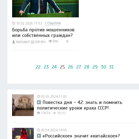
10.02.2026 17:52
СОБЫТИЯ
Борьба против мошенников
или собственных граждан?
996
МИХАИЛ ДЕЛЯГИН
22
23
24
25
26
27
28
29
30
31
05.05.2024 11:05
Повестка дня – 42: знать и помнить
политические уроки краха СССР!
17674
10 (1)
30.04.2024 14:05
«Российское» значит «китайское»?