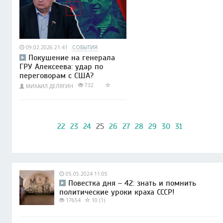
09.02.2026 21:41
СОБЫТИЯ
Покушение на генерала
ГРУ Алексеева: удар по
переговорам с США?
732
МИХАИЛ ДЕЛЯГИН
22
23
24
25
26
27
28
29
30
31
05.05.2024 11:05
Повестка дня – 42: знать и помнить
политические уроки краха СССР!
17654
10 (1)