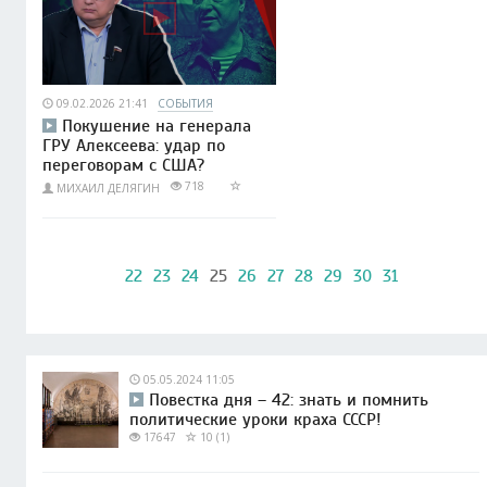
09.02.2026 21:41
СОБЫТИЯ
Покушение на генерала
ГРУ Алексеева: удар по
переговорам с США?
718
МИХАИЛ ДЕЛЯГИН
22
23
24
25
26
27
28
29
30
31
05.05.2024 11:05
Повестка дня – 42: знать и помнить
политические уроки краха СССР!
17647
10 (1)