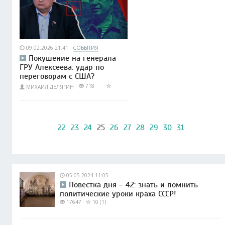
09.02.2026 21:41
СОБЫТИЯ
Покушение на генерала
ГРУ Алексеева: удар по
переговорам с США?
718
МИХАИЛ ДЕЛЯГИН
22
23
24
25
26
27
28
29
30
31
05.05.2024 11:05
Повестка дня – 42: знать и помнить
политические уроки краха СССР!
17647
10 (1)