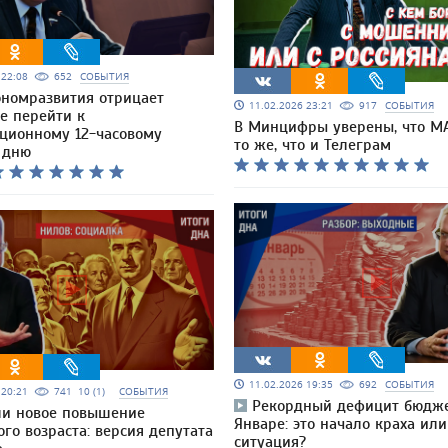
6 22:08
652
СОБЫТИЯ
номразвития отрицает
11.02.2026 23:21
917
СОБЫТИЯ
е перейти к
В Минцифры уверены, что М
ционному 12-часовому
то же, что и Телеграм
 дню
11.02.2026 19:35
692
СОБЫТИЯ
6 20:21
741
10 (1)
СОБЫТИЯ
Рекордный дефицит бюдже
ли новое повышение
Январе: это начало краха ил
го возраста: версия депутата
ситуация?