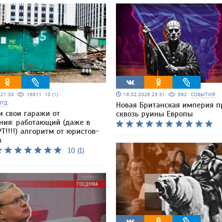
5 21:33
16911
10 (1)
16.02.2026 23:31
892
СОБЫТИЯ
МГД
Новая Британская империя п
и свои гаражи от
сквозь руины Европы
ния: работающий (даже в
Т!!!!) алгоритм от юристов-
в
10 (1)