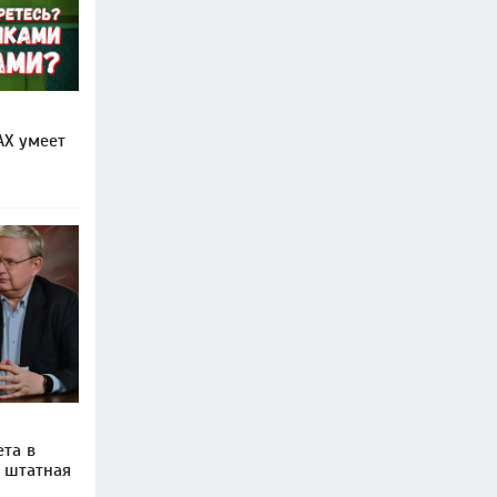
АХ умеет
та в
и штатная