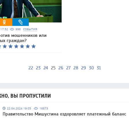
6 17:52
996
СОБЫТИЯ
ротив мошенников или
ных граждан?
22
23
24
25
26
27
28
29
30
31
НО, ВЫ ПРОПУСТИЛИ
22.04.2024 19:05
16873
Правительство Мишустина оздоровляет платежный баланс