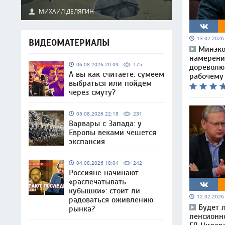
МИХАИЛ ДЕЛЯГИН
13.02.202
ВИДЕОМАТЕРИАЛЫ
Минэко
намерени
06.08.2026 20:09
175
дореволю
А вы как считаете: сумеем
рабочему
выбраться или пойдём
через смуту?
05.08.2026 22:18
231
Варвары с Запада: у
Европы веками чешется
экспансия
04.08.2026 18:04
242
Россияне начинают
«распечатывать
кубышки»: стоит ли
12.02.202
радоваться оживлению
Будет 
рынка?
пенсионно