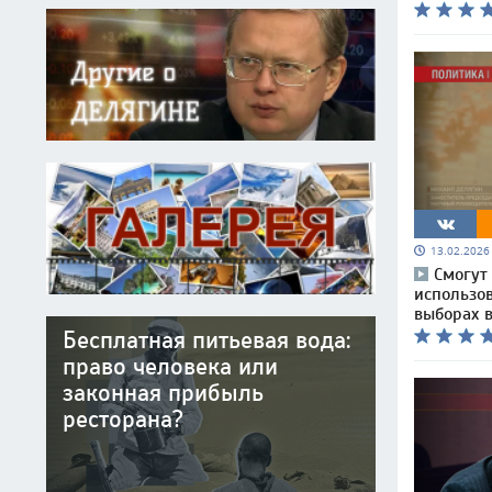
13.02.202
Смогут
использо
выборах в
Бесплатная питьевая вода:
право человека или
законная прибыль
ресторана?