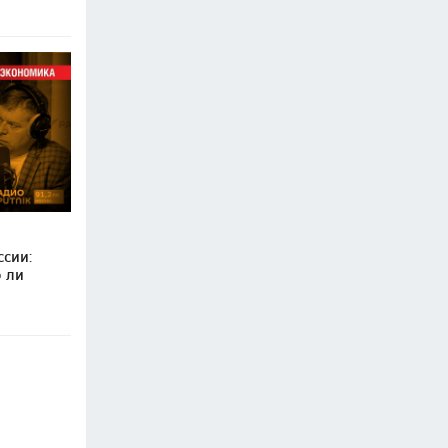
ссии:
о ли