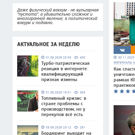
Даже физический ваккум - не вульгарная
"пустота", а удивительно сложное и
многогранное явление; а политический
вакуум и подавно.
АКТУАЛЬНОЕ ЗА НЕДЕЛЮ
30.11.202
01.08.2026 23:03
405
МАТЕРИАЛЫ 
Турбо-патриотическая
реакция в интернете:
Как спаст
квалифицирующий
уничтоже
признак измены
рамках КР
практико
01.08.2026 19:51
303
Топливный кризис: в
стране проблемы с
производством, но у
перекупов всё есть
03.08.2026 23:12
281
Бордюринг выходит на