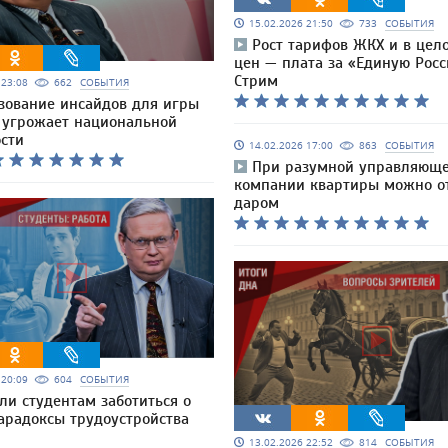
15.02.2026 21:50
733
СОБЫТИЯ
Рост тарифов ЖКХ и в цел
цен — плата за «Единую Росс
Стрим
6 23:08
662
СОБЫТИЯ
зование инсайдов для игры
 угрожает национальной
ости
14.02.2026 17:00
863
СОБЫТИЯ
При разумной управляющ
компании квартиры можно о
даром
6 20:09
604
СОБЫТИЯ
ли студентам заботиться о
арадоксы трудоустройства
13.02.2026 22:52
814
СОБЫТИЯ