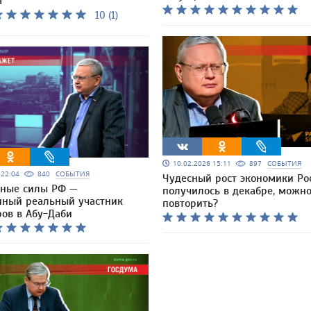
а
10 (1)
10.02.2026 15:11
897
СОБЫТИЯ
6 22:04
840
СОБЫТИЯ
Чудесный рост экономики Ро
ные силы РФ —
получилось в декабре, можн
нный реальный участник
повторить?
ров в Абу-Даби