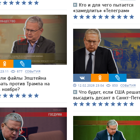
Кто и для чего пытается
«замедлить» «Телеграм»
6 23:11
677
СОБЫТИЯ
 ли файлы Эпштейна
вать против Трампа на
12.02.2026 23:04
853
СОБЫТИЯ
 ноябре?
Что будет, если США реша
высадить десант в Санкт-Пет