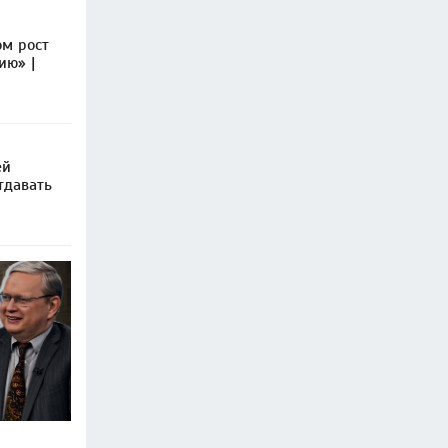
ом рост
ию» |
ей
тдавать