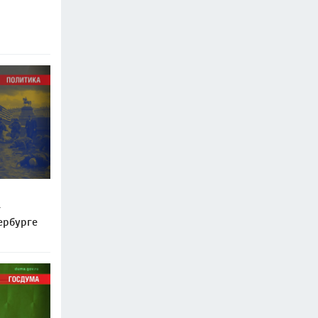
т
ербурге