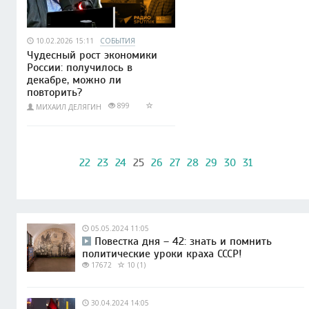
10.02.2026 15:11
СОБЫТИЯ
Чудесный рост экономики
России: получилось в
декабре, можно ли
повторить?
899
МИХАИЛ ДЕЛЯГИН
22
23
24
25
26
27
28
29
30
31
05.05.2024 11:05
Повестка дня – 42: знать и помнить
политические уроки краха СССР!
17672
10 (1)
30.04.2024 14:05