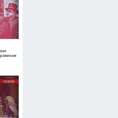
вые
правилам