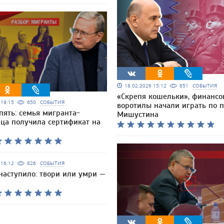
18.02.2026 15:12
851
СОБЫТИЯ
«Скрепя кошельки», финансо
6 19:15
650
СОБЫТИЯ
воротилы начали играть по 
опять: семья мигранта-
Мишустина
ца получила сертификат на
6 16:12
826
СОБЫТИЯ
наступило: твори или умри —