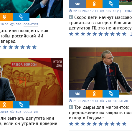
22.02.2026 17:11
535
10 (1)
СОБ
Скоро дети начнут массово
травиться в лагерях: больши
6 19:06
580
СОБЫТИЯ
депутатов ГД это не интересу
ать или поощрять: как
1
чтобы российский ИИ
 вперёд
21.02.2026 19:13
718
СОБЫТИЯ
Три дыры для мигрантов:
6 20:46
625
СОБЫТИЯ
предложение их закрыть пол
игнор в Госдуме
ли выгнать депутата или
, если он утратил доверие