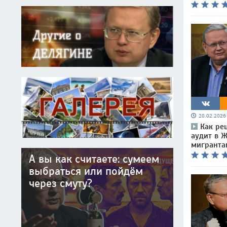
20.02.202
Как ре
аудит в 
мигранта
А вы как считаете: сумеем
выбраться или пойдём
через смуту?