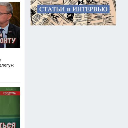
л
елегу»: