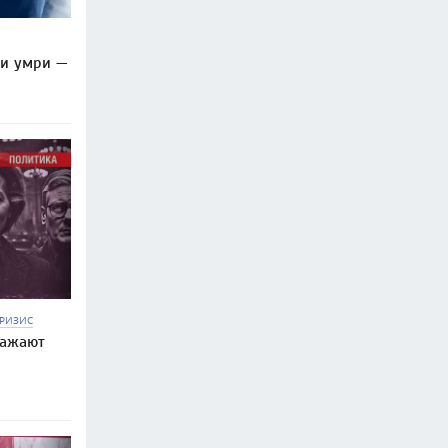
ли умри —
РИЗИС
ражают