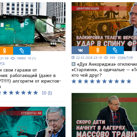
22.02.2026 23:19
589
СОБЫТИЯ
5 21:33
16860
10 (1)
МГД
«Дух Анкориджа» отключи
«Старлинк», а одичалые — «Т
и свои гаражи от
кто чей друг?
ния: работающий (даже в
Т!!!!) алгоритм от юристов-
в
10 (1)