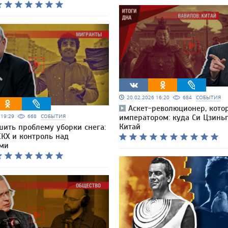
20.02.2026 16:20
684
СОБЫТИЯ
Аскет-революционер, кото
6 19:29
668
СОБЫТИЯ
императором: куда Си Цзинь
Китай
шить проблему уборки снега:
ЖКХ и контроль над
ми