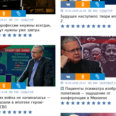
19.02.2026 22:30
863
СОБЫТИЯ
Будущее наступило: твори и
6 23:31
727
СОБЫТИЯ
2
профессии «нужны всегда»,
дут нужны уже завтра
18.02.2026 23:41
684
МИРОВОЙ К
Пациенты психиатра изоб
6 14:36
599
СОБЫТИЯ
политиков — ощущение от
их война не начиналась» —
конференции в Мюнхене
азали в ипотеке герою-
 СВО