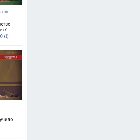
ЫТИЯ
нство
ет?
0 (1)
учило