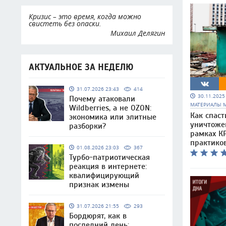
Кризис – это время, когда можно
свистеть без опаски.
Михаил Делягин
АКТУАЛЬНОЕ ЗА НЕДЕЛЮ
31.07.2026 23:43
414
30.11.202
Почему атаковали
МАТЕРИАЛЫ 
Wildberries, а не OZON:
Как спаст
экономика или элитные
уничтоже
разборки?
рамках КР
практико
01.08.2026 23:03
367
Турбо-патриотическая
реакция в интернете:
квалифицирующий
признак измены
31.07.2026 21:55
293
Бордюрят, как в
последний день: