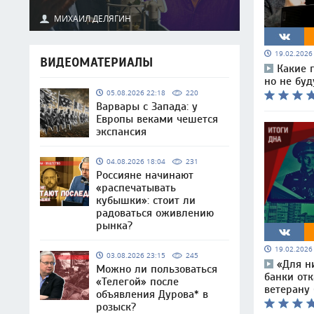
МИХАИЛ ДЕЛЯГИН
19.02.202
ВИДЕОМАТЕРИАЛЫ
Какие 
но не бу
05.08.2026 22:18
220
Варвары с Запада: у
Европы веками чешется
экспансия
04.08.2026 18:04
231
Россияне начинают
«распечатывать
кубышки»: стоит ли
радоваться оживлению
рынка?
19.02.202
03.08.2026 23:15
245
«Для н
Можно ли пользоваться
банки отк
«Телегой» после
ветерану
объявления Дурова* в
розыск?