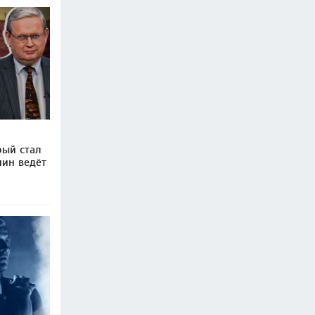
рый стал
пин ведёт