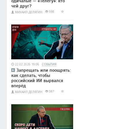
одичалые — «Телегу»: кто
чей друг?
598
МИХАИЛ ДЕЛЯГИН
22.02.2026 19:06
СОБЫТИЯ
Запрещать или поощрять:
как сделать, чтобы
российский ИИ вырвался
вперёд
587
МИХАИЛ ДЕЛЯГИН