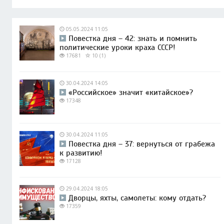
05.05.2024 11:05
Повестка дня – 42: знать и помнить
политические уроки краха СССР!
17681
10 (1)
30.04.2024 14:05
«Российское» значит «китайское»?
17348
30.04.2024 11:05
Повестка дня – 37: вернуться от грабежа
к развитию!
17128
29.04.2024 18:05
Дворцы, яхты, самолеты: кому отдать?
17359