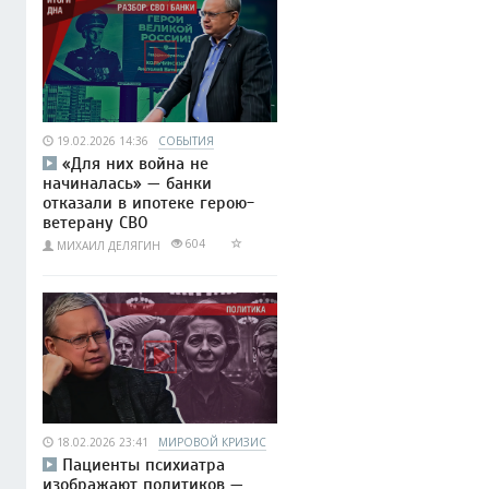
19.02.2026 14:36
СОБЫТИЯ
«Для них война не
начиналась» — банки
отказали в ипотеке герою-
ветерану СВО
604
МИХАИЛ ДЕЛЯГИН
18.02.2026 23:41
МИРОВОЙ КРИЗИС
Пациенты психиатра
изображают политиков —