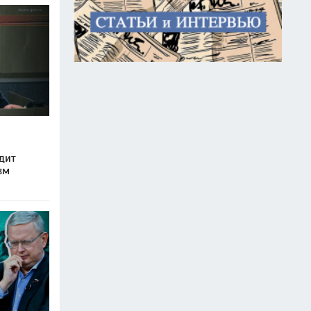
дит
зм