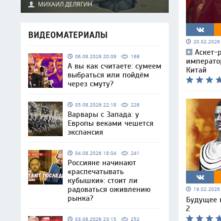
МИХАИЛ ДЕЛЯГИН
ВИДЕОМАТЕРИАЛЫ
20.02.202
Аскет-
06.08.2026 20:09
169
императо
А вы как считаете: сумеем
Китай
выбраться или пойдём
через смуту?
05.08.2026 22:18
226
Варвары с Запада: у
Европы веками чешется
экспансия
04.08.2026 18:04
241
Россияне начинают
«распечатывать
кубышки»: стоит ли
радоваться оживлению
19.02.202
рынка?
Будущее 
2
03.08.2026 23:15
252