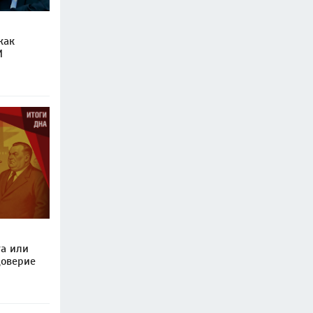
как
И
та или
доверие