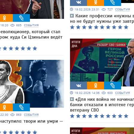
19.02.2026 23:31
727
СОБЫТИЯ
Какие профессии «нужны в
но не будут нужны уже завт
6 16:20
685
СОБЫТИЯ
революционер, который стал
ром: куда Си Цзиньпин ведёт
19.02.2026 14:36
600
СОБЫТИЯ
«Для них война не начина
банки отказали в ипотеке ге
ветерану СВО
6 22:30
863
СОБЫТИЯ
наступило: твори или умри —