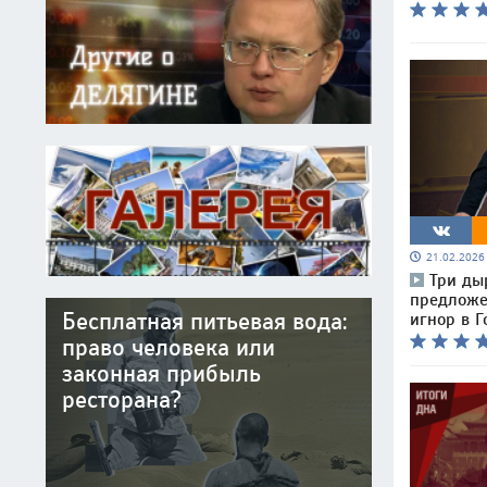
21.02.202
Три ды
предложе
Бесплатная питьевая вода:
игнор в Г
право человека или
законная прибыль
ресторана?