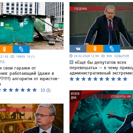
23.02.2026 12:56
603
СОБЫТИЯ
5 21:33
16903
10 (1)
МГД
«Ещё бы депутатов всех
перевешать» — к чему приво
и свои гаражи от
административный экстреми
ния: работающий (даже в
Т!!!!) алгоритм от юристов-
в
10 (1)