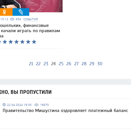
6 15:12
854
СОБЫТИЯ
кошельки», финансовые
 начали играть по правилам
на
21
22
23
24
25
26
27
28
29
30
НО, ВЫ ПРОПУСТИЛИ
22.04.2024 19:05
16870
Правительство Мишустина оздоровляет платежный баланс