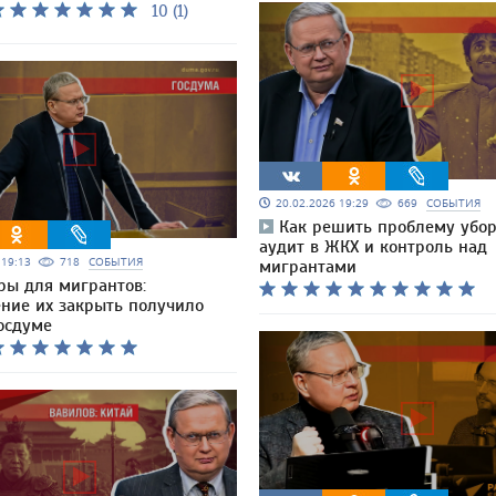
10 (1)
20.02.2026 19:29
669
СОБЫТИЯ
Как решить проблему убор
аудит в ЖКХ и контроль над
6 19:13
718
СОБЫТИЯ
мигрантами
ры для мигрантов:
ние их закрыть получило
осдуме