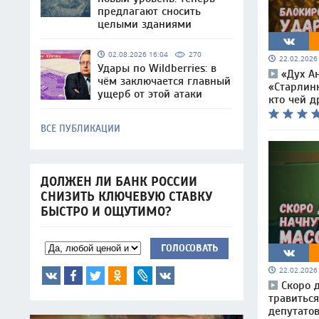
предлагают сносить
целыми зданиями
02.08.2026 16:04
270
22.02.202
Удары по Wildberries: в
«Дух А
чём заключается главный
«Старлинк
ущерб от этой атаки
кто чей д
ВСЕ ПУБЛИКАЦИИ
ДОЛЖЕН ЛИ БАНК РОССИИ
СНИЗИТЬ КЛЮЧЕВУЮ СТАВКУ
БЫСТРО И ОЩУТИМО?
ГОЛОСОВАТЬ
22.02.202
Скоро 
травиться
депутатов