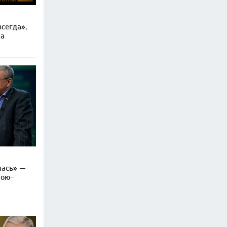
сегда»,
ра
лась» —
рою-