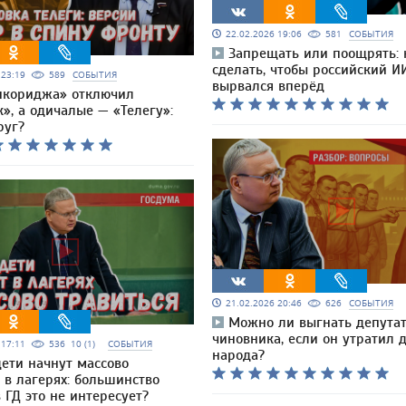
22.02.2026 19:06
581
СОБЫТИЯ
Запрещать или поощрять: 
сделать, чтобы российский И
6 23:19
589
СОБЫТИЯ
вырвался вперёд
нкориджа» отключил
», а одичалые — «Телегу»:
руг?
21.02.2026 20:46
626
СОБЫТИЯ
Можно ли выгнать депута
чиновника, если он утратил 
6 17:11
536
10 (1)
СОБЫТИЯ
народа?
дети начнут массово
 в лагерях: большинство
 ГД это не интересует?