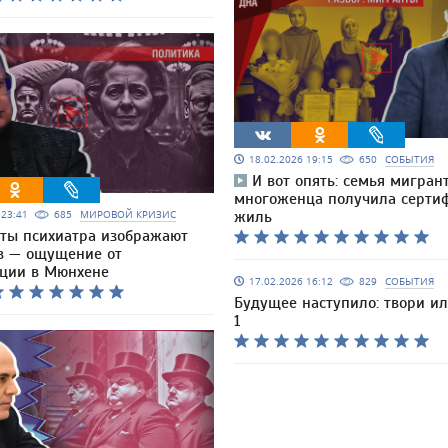
18.02.2026 19:15
650
СОБЫТИЯ
И вот опять: семья мигран
многоженца получила серти
6 23:41
685
МИРОВОЙ КРИЗИС
жиль
ты психиатра изображают
в — ощущение от
ции в Мюнхене
17.02.2026 16:12
829
СОБЫТИЯ
Будущее наступило: твори и
1