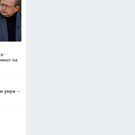
та-
фикат на
ли умри —