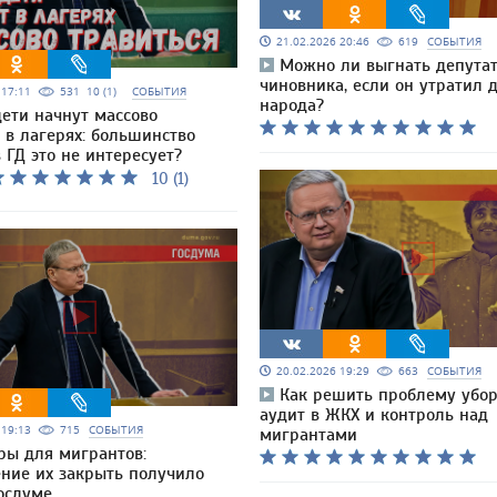
21.02.2026 20:46
619
СОБЫТИЯ
Можно ли выгнать депута
чиновника, если он утратил 
6 17:11
531
10 (1)
СОБЫТИЯ
народа?
дети начнут массово
 в лагерях: большинство
 ГД это не интересует?
10 (1)
20.02.2026 19:29
663
СОБЫТИЯ
Как решить проблему убор
аудит в ЖКХ и контроль над
6 19:13
715
СОБЫТИЯ
мигрантами
ры для мигрантов:
ние их закрыть получило
осдуме