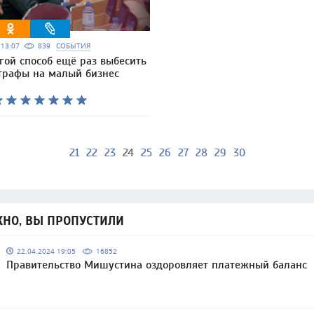
6 13:07
839
СОБЫТИЯ
гой способ ещё раз выбесить
трафы на малый бизнес
21
22
23
24
25
26
27
28
29
30
НО, ВЫ ПРОПУСТИЛИ
22.04.2024 19:05
16852
Правительство Мишустина оздоровляет платежный баланс