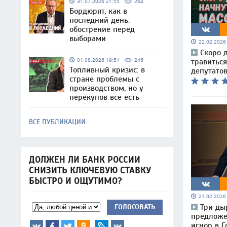
31.07.2026 21:55
264
Бордюрят, как в
последний день:
обострение перед
выборами
22.02.202
Скоро 
01.08.2026 19:51
246
травиться
Топливный кризис: в
депутатов
стране проблемы с
производством, но у
перекупов всё есть
ВСЕ ПУБЛИКАЦИИ
ДОЛЖЕН ЛИ БАНК РОССИИ
СНИЗИТЬ КЛЮЧЕВУЮ СТАВКУ
БЫСТРО И ОЩУТИМО?
21.02.202
Три ды
ГОЛОСОВАТЬ
предложе
игнор в Г