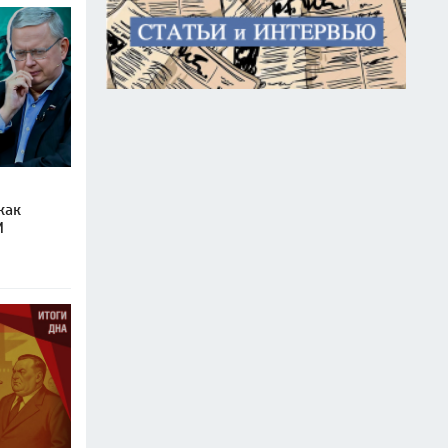
как
И