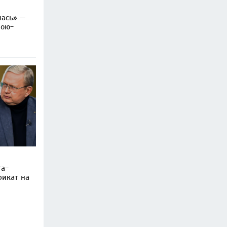
лась» —
рою-
та-
фикат на