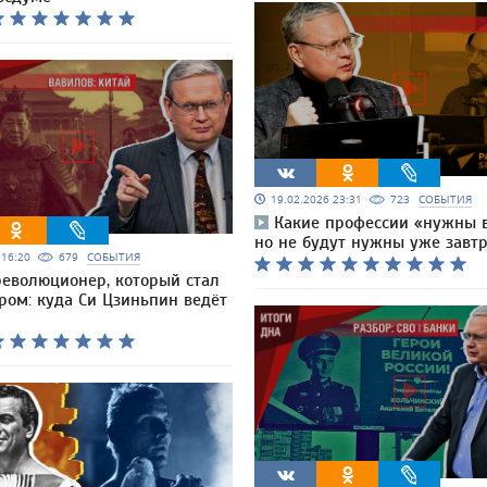
19.02.2026 23:31
723
СОБЫТИЯ
Какие профессии «нужны в
но не будут нужны уже завт
6 16:20
679
СОБЫТИЯ
революционер, который стал
ром: куда Си Цзиньпин ведёт