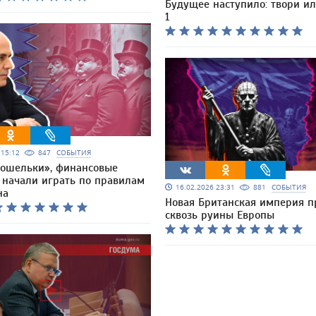
Будущее наступило: твори и
1
6 15:12
847
СОБЫТИЯ
кошельки», финансовые
 начали играть по правилам
16.02.2026 23:31
881
СОБЫТИЯ
на
Новая Британская империя п
сквозь руины Европы