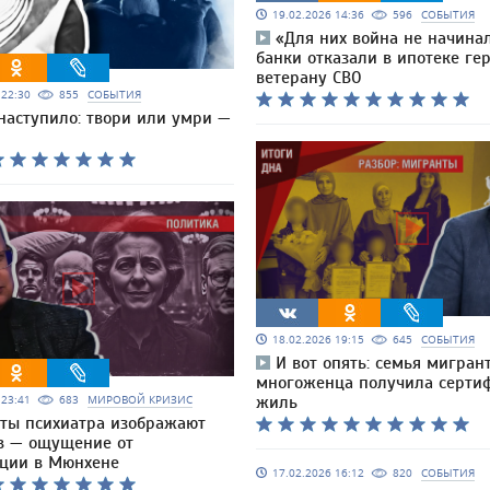
19.02.2026 14:36
596
СОБЫТИЯ
«Для них война не начина
банки отказали в ипотеке ге
ветерану СВО
6 22:30
855
СОБЫТИЯ
наступило: твори или умри —
18.02.2026 19:15
645
СОБЫТИЯ
И вот опять: семья мигран
многоженца получила серти
6 23:41
683
МИРОВОЙ КРИЗИС
жиль
ты психиатра изображают
в — ощущение от
ции в Мюнхене
17.02.2026 16:12
820
СОБЫТИЯ