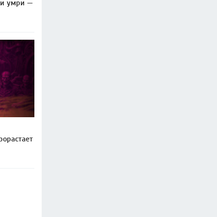
ли умри —
рорастает