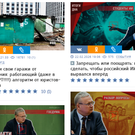
22.02.2026 19:06
575
СОБЫТИЯ
5 21:33
16781
10 (1)
МГД
Запрещать или поощрять: 
сделать, чтобы российский И
и свои гаражи от
вырвался вперёд
ния: работающий (даже в
Т!!!!) алгоритм от юристов-
в
10 (1)