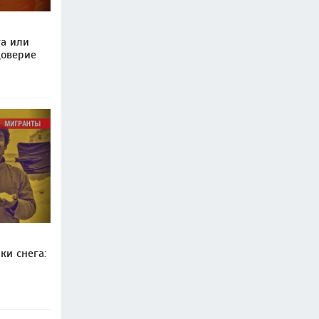
та или
доверие
ки снега: