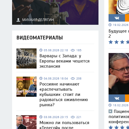
МИХАИЛ ДЕЛЯГИН
19.02.202
Будущее 
2
ВИДЕОМАТЕРИАЛЫ
05.08.2026 22:18
185
Варвары с Запада: у
Европы веками чешется
экспансия
04.08.2026 18:04
208
Россияне начинают
«распечатывать
кубышки»: стоит ли
радоваться оживлению
рынка?
18.02.202
Пациен
политико
03.08.2026 23:15
221
конферен
Можно ли пользоваться
«Телегой» после