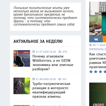
Польские политические элиты уже
несколько веков не вызывают ничего,
кроме брезгливого презрения, не
потому, что систематически предают
других, - а потому, что
систематически предают самих себя)
АКТУАЛЬНОЕ ЗА НЕДЕЛЮ
30.11.202
МАТЕРИАЛЫ 
31.07.2026 23:43
379
Как спаст
Почему атаковали
уничтоже
Wildberries, а не OZON:
рамках КР
экономика или элитные
практико
разборки?
01.08.2026 23:03
321
Турбо-патриотическая
реакция в интернете:
квалифицирующий
признак измены