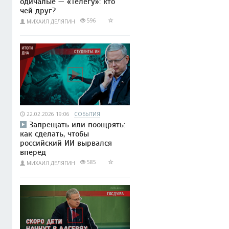
одичалые — «Телегу»: кто
чей друг?
596
МИХАИЛ ДЕЛЯГИН
22.02.2026 19:06
СОБЫТИЯ
Запрещать или поощрять:
как сделать, чтобы
российский ИИ вырвался
вперёд
585
МИХАИЛ ДЕЛЯГИН