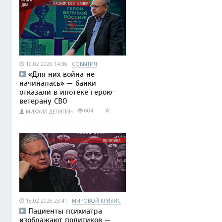
19.02.2026 14:36
СОБЫТИЯ
«Для них война не
начиналась» — банки
отказали в ипотеке герою-
ветерану СВО
604
МИХАИЛ ДЕЛЯГИН
18.02.2026 23:41
МИРОВОЙ КРИЗИС
Пациенты психиатра
изображают политиков —