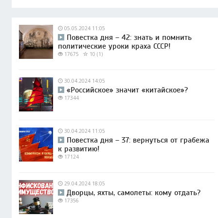
05.05.2024 11:05
Повестка дня – 42: знать и помнить
политические уроки краха СССР!
17675
10 (1)
30.04.2024 14:05
«Российское» значит «китайское»?
17344
30.04.2024 11:05
Повестка дня – 37: вернуться от грабежа
к развитию!
17124
29.04.2024 18:05
Дворцы, яхты, самолеты: кому отдать?
17356