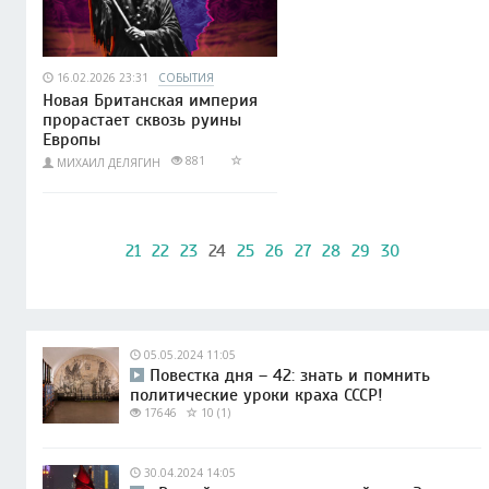
16.02.2026 23:31
СОБЫТИЯ
Новая Британская империя
прорастает сквозь руины
Европы
881
МИХАИЛ ДЕЛЯГИН
21
22
23
24
25
26
27
28
29
30
05.05.2024 11:05
Повестка дня – 42: знать и помнить
политические уроки краха СССР!
17646
10 (1)
30.04.2024 14:05