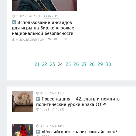
15.02.2026 23:08
СОБЫТИЯ
Использование инсайдов
для игры на бирже угрожает
национальной безопасности
648
МИХАИЛ ДЕЛЯГИН
21
22
23
24
25
26
27
28
29
30
05.05.2024 11:05
Повестка дня – 42: знать и помнить
политические уроки краха СССР!
17621
10 (1)
30.04.2024 14:05
«Российское» значит «китайское»?