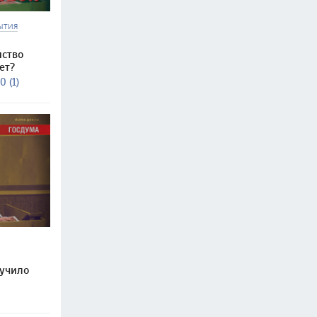
ЫТИЯ
нство
ет?
0 (1)
учило