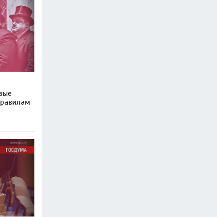
вые
правилам