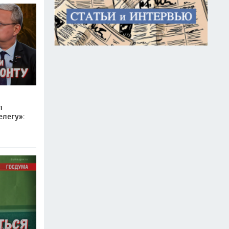
л
елегу»: