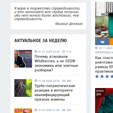
Я верю в торжество справедливости,
и это наполняет мое сердце печалью,
ибо нет ничего более жестокого, чем
справедливость
Михаил Делягин
АКТУАЛЬНОЕ ЗА НЕДЕЛЮ
30.11.202
31.07.2026 23:43
413
МАТЕРИАЛЫ 
Почему атаковали
Как спаст
Wildberries, а не OZON:
уничтоже
экономика или элитные
рамках КР
разборки?
практико
01.08.2026 23:03
365
Турбо-патриотическая
реакция в интернете:
квалифицирующий
признак измены
31.07.2026 21:55
292