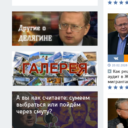
20.02.202
Как ре
аудит в 
мигранта
А вы как считаете: сумеем
выбраться или пойдём
через смуту?