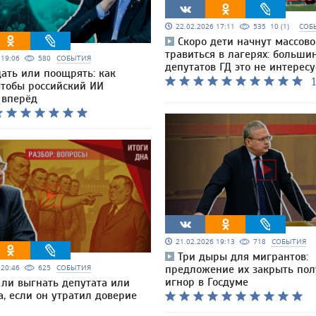
22.02.2026 17:11
535
10 (1)
СОБ
Скоро дети начнут массово
травиться в лагерях: больши
6 19:06
580
СОБЫТИЯ
депутатов ГД это не интересу
ать или поощрять: как
1
чтобы российский ИИ
 вперёд
21.02.2026 19:13
718
СОБЫТИЯ
Три дыры для мигрантов:
6 20:46
625
СОБЫТИЯ
предложение их закрыть пол
игнор в Госдуме
ли выгнать депутата или
, если он утратил доверие