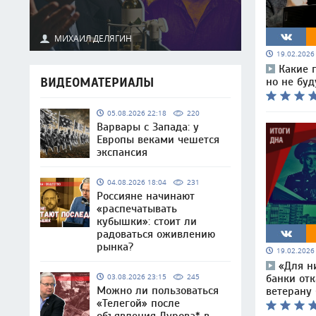
МИХАИЛ ДЕЛЯГИН
19.02.202
Какие 
ВИДЕОМАТЕРИАЛЫ
но не бу
05.08.2026 22:18
220
Варвары с Запада: у
Европы веками чешется
экспансия
04.08.2026 18:04
231
Россияне начинают
«распечатывать
кубышки»: стоит ли
радоваться оживлению
рынка?
19.02.202
«Для н
03.08.2026 23:15
245
банки отк
Можно ли пользоваться
ветерану
«Телегой» после