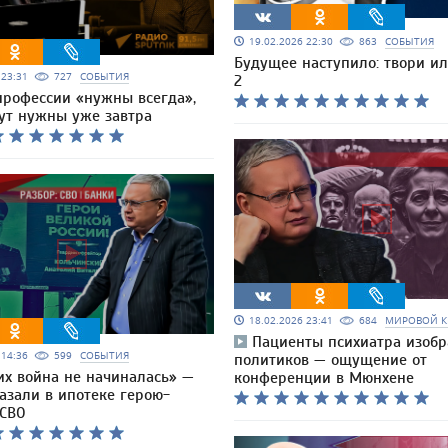
19.02.2026 22:30
863
СОБЫТИЯ
Будущее наступило: твори и
6 23:31
727
СОБЫТИЯ
2
профессии «нужны всегда»,
дут нужны уже завтра
18.02.2026 23:41
684
МИРОВОЙ К
Пациенты психиатра изоб
6 14:36
599
СОБЫТИЯ
политиков — ощущение от
их война не начиналась» —
конференции в Мюнхене
азали в ипотеке герою-
 СВО