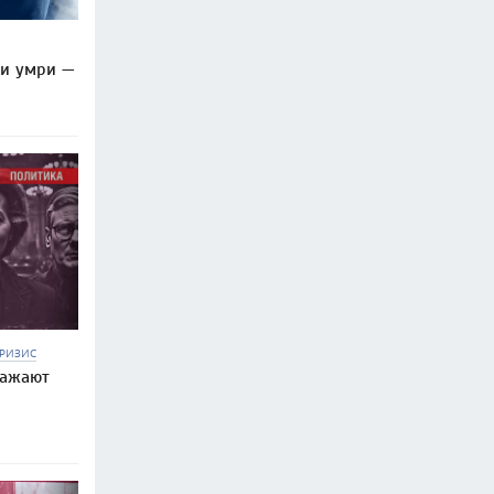
ли умри —
РИЗИС
ражают