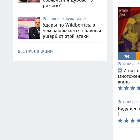
объявления Дурова* в
розыск?
02.08.2026 16:04
253
Удары по Wildberries: в
чём заключается главный
ущерб от этой атаки
ВСЕ ПУБЛИКАЦИИ
18.02.202
И вот 
многожен
жиль
17.02.202
Будущее 
1