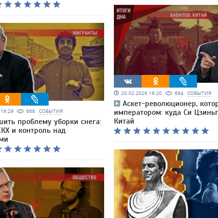
20.02.2026 16:20
684
СОБЫТИЯ
Аскет-революционер, кото
6 19:29
668
СОБЫТИЯ
императором: куда Си Цзинь
Китай
шить проблему уборки снега:
ЖКХ и контроль над
ми