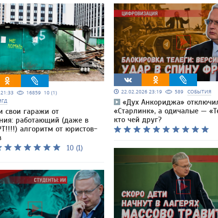
22.02.2026 23:19
589
СОБЫТИЯ
5 21:33
16859
10 (1)
МГД
«Дух Анкориджа» отключи
«Старлинк», а одичалые — «Т
и свои гаражи от
кто чей друг?
ния: работающий (даже в
Т!!!!) алгоритм от юристов-
в
10 (1)