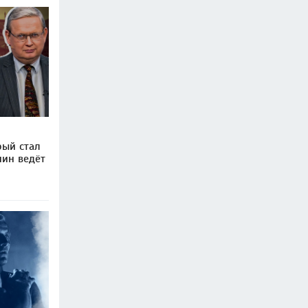
рый стал
пин ведёт