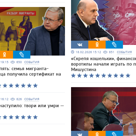
18.02.2026 15:12
851
СОБЫТИЯ
«Скрепя кошельки», финансо
6 19:15
650
СОБЫТИЯ
воротилы начали играть по 
опять: семья мигранта-
Мишустина
ца получила сертификат на
6 16:12
826
СОБЫТИЯ
наступило: твори или умри —