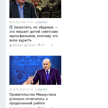
26.02.2026 11:37
СОБЫТИЯ
Запретить, не обдумав, —
это лишает детей советских
мультфильмов, «потому что
волк курит!»
567
МИХАИЛ ДЕЛЯГИН
26.02.2026 10:22
СОБЫТИЯ
Правительство Мишустина
успешно отчиталось о
проделанной работе
873