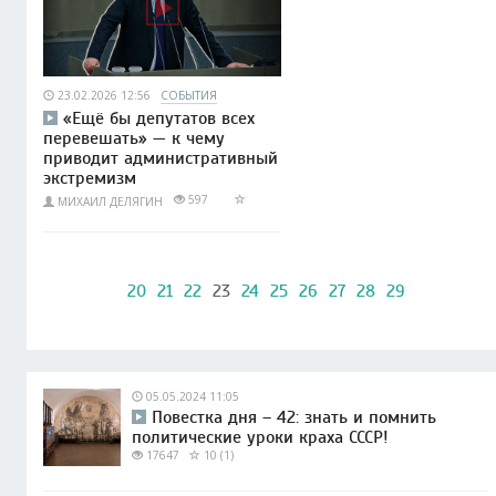
23.02.2026 12:56
СОБЫТИЯ
«Ещё бы депутатов всех
перевешать» — к чему
приводит административный
экстремизм
597
МИХАИЛ ДЕЛЯГИН
20
21
22
23
24
25
26
27
28
29
05.05.2024 11:05
Повестка дня – 42: знать и помнить
политические уроки краха СССР!
17647
10 (1)