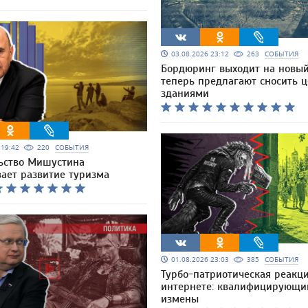
03.08.2026 23:12
263
СОБЫТИЯ
Бордюринг выходит на новый
теперь предлагают сносить 
зданиями
6 19:42
220
СОБЫТИЯ
ьство Мишустина
вает развитие туризма
01.08.2026 23:03
385
СОБЫТИЯ
Турбо-патриотическая реакци
интернете: квалифицирующи
измены