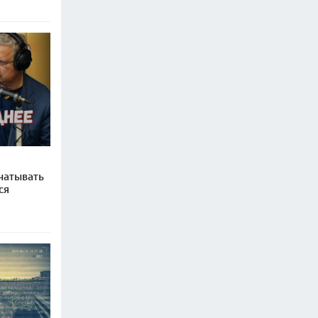
чатывать
ся