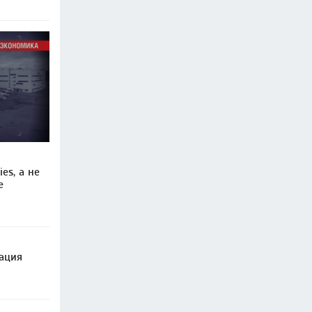
es, а не
е
ация