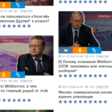
6 23:15
251
СОБЫТИЯ
ли пользоваться «Телегой»
явления Дурова* в розыск?
31.07.2026 23:43
419
СОБЫТИЯ
Почему атаковали Wildberri
OZON: экономика или элитны
разборки?
6 16:04
263
СОБЫТИЯ
о Wildberries: в чём
30.07.2026 23:45
519
СОБЫТИЯ
тся главный ущерб от этой
Москва: коммунальная ренов
важнее революции