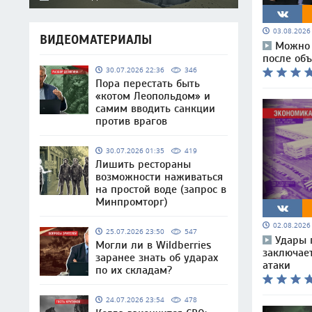
03.08.202
ВИДЕОМАТЕРИАЛЫ
Можно 
после объ
30.07.2026 22:36
346
Пора перестать быть
«котом Леопольдом» и
самим вводить санкции
против врагов
30.07.2026 01:35
419
Лишить рестораны
возможности наживаться
на простой воде (запрос в
Минпромторг)
02.08.202
25.07.2026 23:50
547
Удары п
Могли ли в Wildberries
заключае
заранее знать об ударах
атаки
по их складам?
24.07.2026 23:54
478