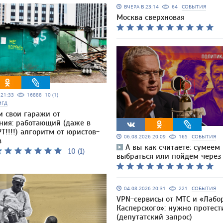
ВЧЕРА В 23:14
64
СОБЫТИЯ
Москва сверхновая
5 21:33
16888
10 (1)
МГД
и свои гаражи от
ния: работающий (даже в
Т!!!!) алгоритм от юристов-
06.08.2026 20:09
165
СОБЫТИЯ
в
А вы как считаете: сумеем
10 (1)
выбраться или пойдём через
04.08.2026 20:31
221
СОБЫТИЯ
VPN-сервисы от МТС и «Лабо
Касперского»: нужно протест
(депутатский запрос)