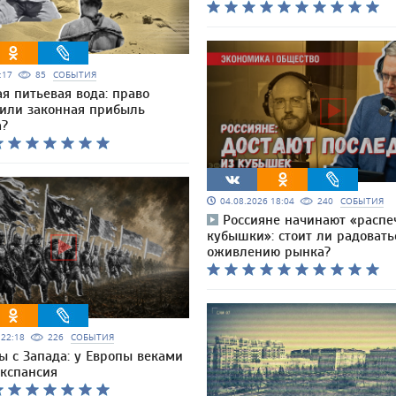
0:17
85
СОБЫТИЯ
я питьевая вода: право
 или законная прибыль
а?
04.08.2026 18:04
240
СОБЫТИЯ
Россияне начинают «распе
кубышки»: стоит ли радовать
оживлению рынка?
6 22:18
226
СОБЫТИЯ
ы с Запада: у Европы веками
экспансия