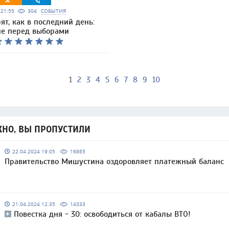
6 21:55
304
СОБЫТИЯ
ят, как в последний день:
ие перед выборами
1
2
3
4
5
6
7
8
9
10
НО, ВЫ ПРОПУСТИЛИ
22.04.2024 19:05
16865
Правительство Мишустина оздоровляет платежный баланс
21.04.2024 12:35
14333
Повестка дня - 30: освободиться от кабалы ВТО!