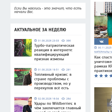
Если Вы наелись - это значит, что есть
начали Вас.
АКТУАЛЬНОЕ ЗА НЕДЕЛЮ
01.08.2026 23:03
386
Турбо-патриотическая
30.11.202
реакция в интернете:
МАТЕРИАЛЫ 
квалифицирующий
Как спаст
признак измены
уничтоже
рамках КР
01.08.2026 19:51
291
практико
Топливный кризис: в
стране проблемы с
производством, но у
перекупов всё есть
02.08.2026 16:04
264
Удары по Wildberries: в
чём заключается главный