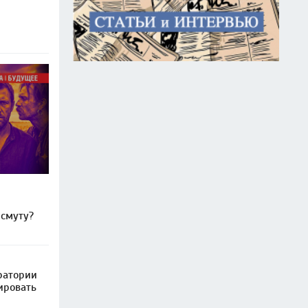
 смуту?
ратории
ировать