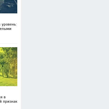
 уровень:
целыми
я в
й признак