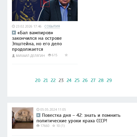
23.02.2026 17:46
СОБЫТИЯ
«Бал вампиров»
закончился на острове
Эпштейна, но его дело
продолжается
615
МИХАИЛ ДЕЛЯГИН
20
21
22
23
24
25
26
27
28
29
05.05.2024 11:05
Повестка дня – 42: знать и помнить
политические уроки краха СССР!
17660
10 (1)