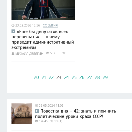
23.02.2026 12:56
СОБЫТИЯ
«Ещё бы депутатов всех
перевешать» — к чему
приводит административный
экстремизм
597
МИХАИЛ ДЕЛЯГИН
20
21
22
23
24
25
26
27
28
29
05.05.2024 11:05
Повестка дня – 42: знать и помнить
политические уроки краха СССР!
17645
10 (1)