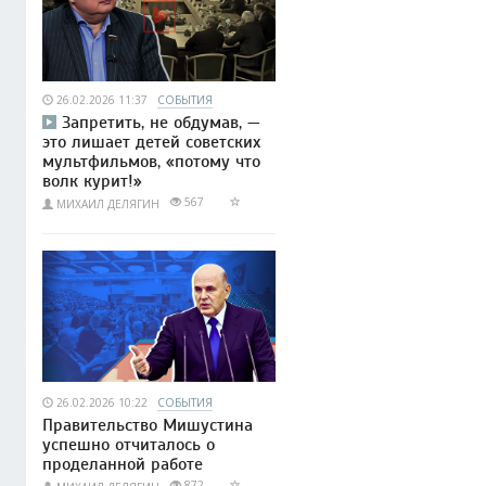
26.02.2026 11:37
СОБЫТИЯ
Запретить, не обдумав, —
это лишает детей советских
мультфильмов, «потому что
волк курит!»
567
МИХАИЛ ДЕЛЯГИН
26.02.2026 10:22
СОБЫТИЯ
Правительство Мишустина
успешно отчиталось о
проделанной работе
872