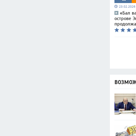
23.02.202
«Бал в
острове Э
продолжа
ВОЗМОЖ