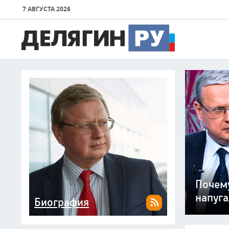
7 АВГУСТА 2026
Милли
План Д
оружие
Мир с
«Лечи
Смерть
Почему
всего 
шариа
цивил
испове
канал
напуга
Биография