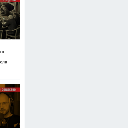
то
волк