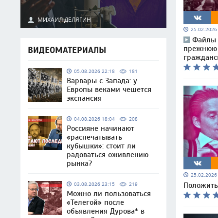
МИХАИЛ ДЕЛЯГИН
25.02.202
Файлы 
прежнюю э
ВИДЕОМАТЕРИАЛЫ
гражданс
05.08.2026 22:18
181
Варвары с Запада: у
Европы веками чешется
экспансия
04.08.2026 18:04
208
Россияне начинают
«распечатывать
кубышки»: стоит ли
радоваться оживлению
рынка?
25.02.202
03.08.2026 23:15
219
Положить
Можно ли пользоваться
«Телегой» после
объявления Дурова* в