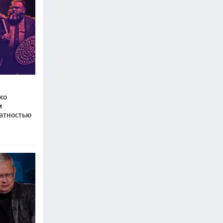
ко
м
атностью