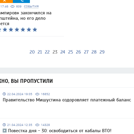
6 17:46
609
СОБЫТИЯ
ампиров» закончился на
пштейна, но его дело
ется
20
21
22
23
24
25
26
27
28
29
НО, ВЫ ПРОПУСТИЛИ
22.04.2024 19:05
16852
Правительство Мишустина оздоровляет платежный баланс
21.04.2024 12:35
14328
Повестка дня - 30: освободиться от кабалы ВТО!