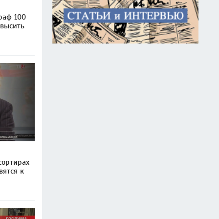
раф 100
овысить
сортирах
вятся к