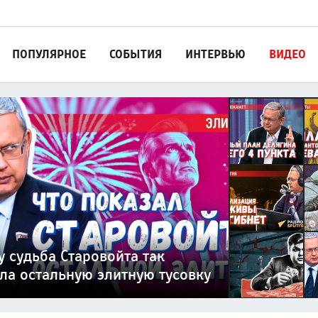
ПОПУЛЯРНОЕ
СОБЫТИЯ
ИНТЕРВЬЮ
ВИДЕО
он мигрантов готовы с
елягина по миру на Украине:
м в руках отстаивать нормы
оциальных платформ погубит
м раненых нарушая закон» —
 России придет через частную
 судьба Старовойта так
4 пункта
та
изацию наживы — капитализм
дь военврача СВО
изационную трубу
ла остальную элитную тусовку