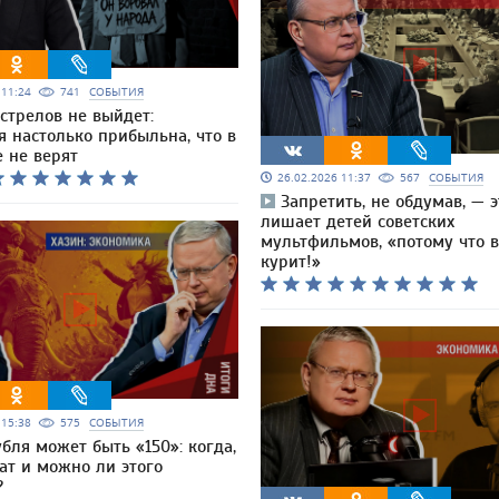
6 11:24
741
СОБЫТИЯ
сстрелов не выйдет:
 настолько прибыльна, что в
 не верят
26.02.2026 11:37
567
СОБЫТИЯ
Запретить, не обдумав, — э
лишает детей советских
мультфильмов, «потому что 
курит!»
6 15:38
575
СОБЫТИЯ
бля может быть «150»: когда,
ат и можно ли этого
?