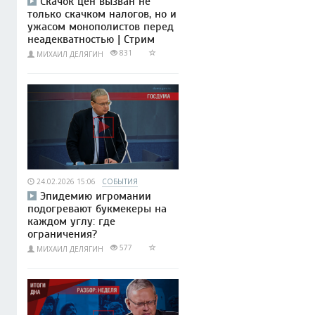
Скачок цен вызван не
только скачком налогов, но и
ужасом монополистов перед
неадекватностью | Стрим
831
МИХАИЛ ДЕЛЯГИН
24.02.2026 15:06
СОБЫТИЯ
Эпидемию игромании
подогревают букмекеры на
каждом углу: где
ограничения?
577
МИХАИЛ ДЕЛЯГИН