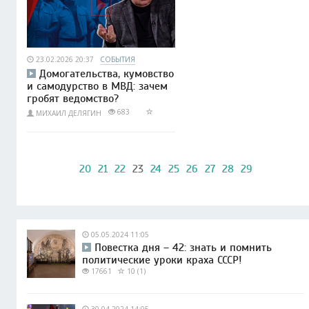
23.02.2026 20:37
СОБЫТИЯ
Домогательства, кумовство
и самодурство в МВД: зачем
гробят ведомство?
683
МИХАИЛ ДЕЛЯГИН
20
21
22
23
24
25
26
27
28
29
05.05.2024 11:05
Повестка дня – 42: знать и помнить
политические уроки краха СССР!
17661
10 (1)