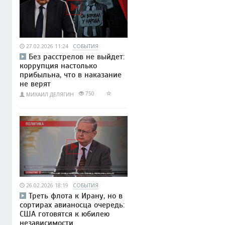
27.02.2026 11:24
СОБЫТИЯ
Без расстрелов не выйдет:
коррупция настолько
прибыльна, что в наказание
не верят
750
МИХАИЛ ДЕЛЯГИН
26.02.2026 18:19
СОБЫТИЯ
Треть флота к Ирану, но в
сортирах авианосца очередь:
США готовятся к юбилею
независимости