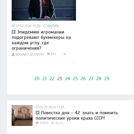
24.02.2026 15:06
СОБЫТИЯ
Эпидемию игромании
подогревают букмекеры на
каждом углу: где
ограничения?
581
МИХАИЛ ДЕЛЯГИН
20
21
22
23
24
25
26
27
28
29
05.05.2024 11:05
Повестка дня – 42: знать и помнить
политические уроки краха СССР!
17675
10 (1)