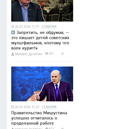
26.02.2026 11:37
СОБЫТИЯ
Запретить, не обдумав, —
это лишает детей советских
мультфильмов, «потому что
волк курит!»
567
МИХАИЛ ДЕЛЯГИН
26.02.2026 10:22
СОБЫТИЯ
Правительство Мишустина
успешно отчиталось о
проделанной работе
871