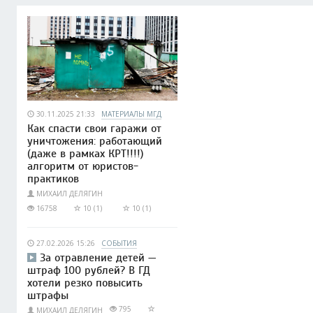
30.11.2025 21:33
МАТЕРИАЛЫ МГД
Как спасти свои гаражи от
уничтожения: работающий
(даже в рамках КРТ!!!!)
алгоритм от юристов-
практиков
МИХАИЛ ДЕЛЯГИН
16758
10 (1)
10 (1)
27.02.2026 15:26
СОБЫТИЯ
За отравление детей —
штраф 100 рублей? В ГД
хотели резко повысить
штрафы
795
МИХАИЛ ДЕЛЯГИН