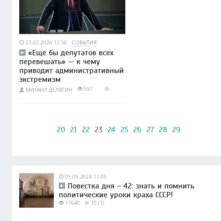
23.02.2026 12:56
СОБЫТИЯ
«Ещё бы депутатов всех
перевешать» — к чему
приводит административный
экстремизм
597
МИХАИЛ ДЕЛЯГИН
20
21
22
23
24
25
26
27
28
29
05.05.2024 11:05
Повестка дня – 42: знать и помнить
политические уроки краха СССР!
17640
10 (1)