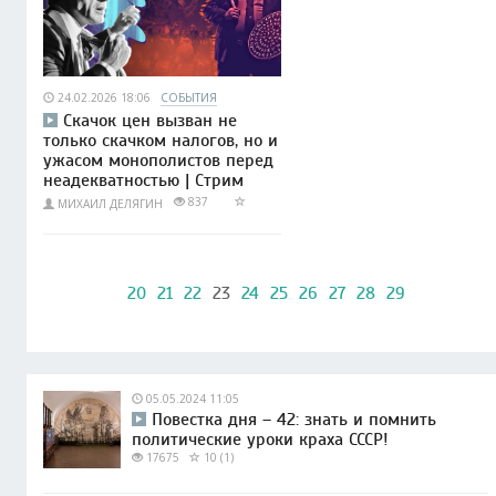
24.02.2026 18:06
СОБЫТИЯ
Скачок цен вызван не
только скачком налогов, но и
ужасом монополистов перед
неадекватностью | Стрим
837
МИХАИЛ ДЕЛЯГИН
20
21
22
23
24
25
26
27
28
29
05.05.2024 11:05
Повестка дня – 42: знать и помнить
политические уроки краха СССР!
17675
10 (1)