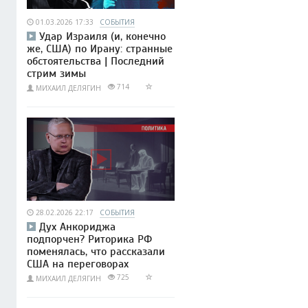
01.03.2026 17:33
СОБЫТИЯ
Удар Израиля (и, конечно
же, США) по Ирану: странные
обстоятельства | Последний
стрим зимы
714
МИХАИЛ ДЕЛЯГИН
28.02.2026 22:17
СОБЫТИЯ
Дух Анкориджа
подпорчен? Риторика РФ
поменялась, что рассказали
США на переговорах
725
МИХАИЛ ДЕЛЯГИН