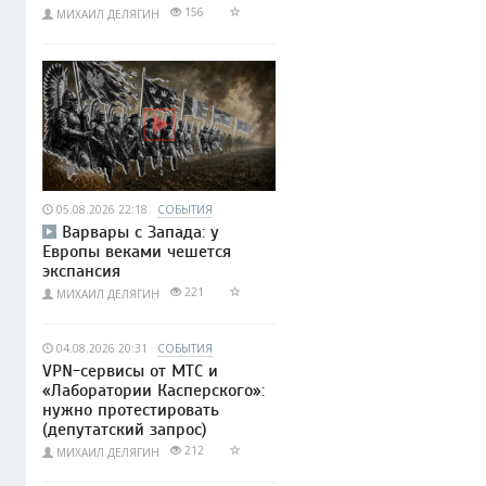
156
МИХАИЛ ДЕЛЯГИН
05.08.2026 22:18
СОБЫТИЯ
Варвары с Запада: у
Европы веками чешется
экспансия
221
МИХАИЛ ДЕЛЯГИН
04.08.2026 20:31
СОБЫТИЯ
VPN-сервисы от МТС и
«Лаборатории Касперского»:
нужно протестировать
(депутатский запрос)
212
МИХАИЛ ДЕЛЯГИН