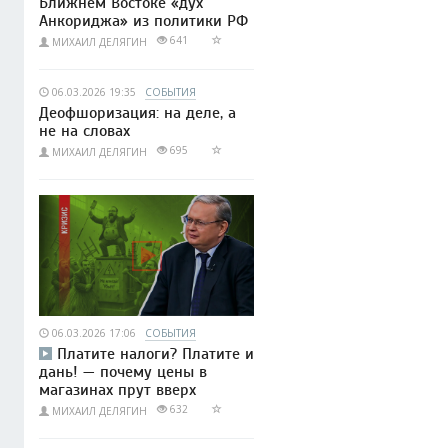
Ближнем Востоке «дух
Анкориджа» из политики РФ
641
МИХАИЛ ДЕЛЯГИН
06.03.2026 19:35
СОБЫТИЯ
Деофшоризация: на деле, а
не на словах
695
МИХАИЛ ДЕЛЯГИН
06.03.2026 17:06
СОБЫТИЯ
Платите налоги? Платите и
дань! — почему цены в
магазинах прут вверх
632
МИХАИЛ ДЕЛЯГИН