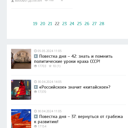
768
МИХАИЛ ДЕЛЯГИН
19
20
21
22
23
24
25
26
27
28
05.05.2024 11:05
Повестка дня – 42: знать и помнить
политические уроки краха СССР!
17703
10 (1)
30.04.2024 14:05
«Российское» значит «китайское»?
17370
30.04.2024 11:05
Повестка дня – 37: вернуться от грабежа
к развитию!
17154