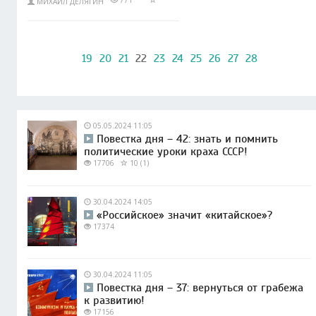
771
МИХАИЛ ДЕЛЯГИН
19
20
21
22
23
24
25
26
27
28
05.05.2024 11:05
Повестка дня – 42: знать и помнить
политические уроки краха СССР!
17706
10 (1)
30.04.2024 14:05
«Российское» значит «китайское»?
17374
30.04.2024 11:05
Повестка дня – 37: вернуться от грабежа
к развитию!
17156