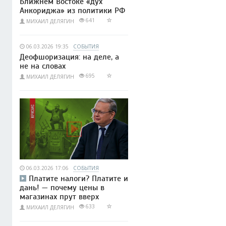
Ближнем Востоке «дух
Анкориджа» из политики РФ
641
МИХАИЛ ДЕЛЯГИН
06.03.2026 19:35
СОБЫТИЯ
Деофшоризация: на деле, а
не на словах
695
МИХАИЛ ДЕЛЯГИН
06.03.2026 17:06
СОБЫТИЯ
Платите налоги? Платите и
дань! — почему цены в
магазинах прут вверх
633
МИХАИЛ ДЕЛЯГИН