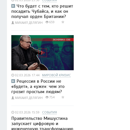
02.03.2026 23:36
СОБЫТИЯ
Что будет с тем, кто решит
посадить Чубайса, и как он
получал орден Британии?
659
МИХАИЛ ДЕЛЯГИН
02.03.2026 17:44
МИРОВОЙ КРИЗИС
Рецессия в России не
«будет», а «уже»: чем это
грозит простым людям?
754
МИХАИЛ ДЕЛЯГИН
02.03.2026 15:59
СОБЫТИЯ
Правительство Мишустина
запускает цифровую и
инженерную трансформацию