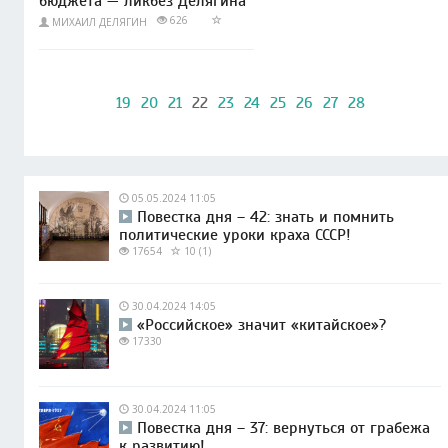
бюджета — ликбез Делягина
626
МИХАИЛ ДЕЛЯГИН
19
20
21
22
23
24
25
26
27
28
05.05.2024 11:05
Повестка дня – 42: знать и помнить
политические уроки краха СССР!
17654
10 (1)
30.04.2024 14:05
«Российское» значит «китайское»?
17330
30.04.2024 11:05
Повестка дня – 37: вернуться от грабежа
к развитию!