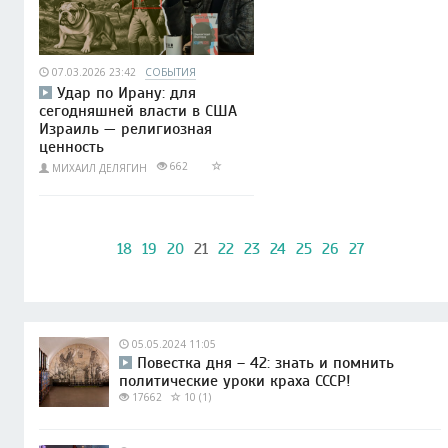
07.03.2026 23:42
СОБЫТИЯ
Удар по Ирану: для
сегодняшней власти в США
Израиль — религиозная
ценность
662
МИХАИЛ ДЕЛЯГИН
18
19
20
21
22
23
24
25
26
27
05.05.2024 11:05
Повестка дня – 42: знать и помнить
политические уроки краха СССР!
17662
10 (1)