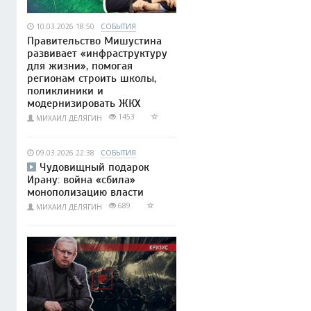
10.03.2026 18:50
СОБЫТИЯ
Правительство Мишустина
развивает «инфраструктуру
для жизни», помогая
регионам строить школы,
поликлиники и
модернизировать ЖКХ
1453
МИХАИЛ ДЕЛЯГИН
09.03.2026 22:38
СОБЫТИЯ
Чудовищный подарок
Ирану: война «сбила»
монополизацию власти
689
МИХАИЛ ДЕЛЯГИН