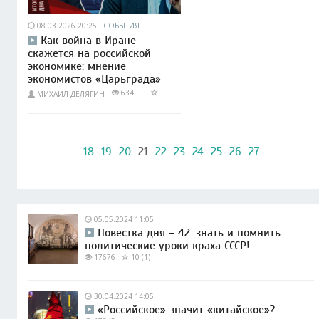
08.03.2026 20:25
СОБЫТИЯ
Как война в Иране
скажется на российской
экономике: мнение
экономистов «Царьграда»
634
МИХАИЛ ДЕЛЯГИН
18
19
20
21
22
23
24
25
26
27
05.05.2024 11:05
Повестка дня – 42: знать и помнить
политические уроки краха СССР!
17676
10 (1)
30.04.2024 14:05
«Российское» значит «китайское»?