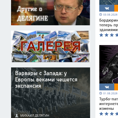
03.08.202
Бордюрин
теперь п
зданиями
Варвары с Запада: у
Европы веками чешется
экспансия
01.08.202
Турбо-па
интернет
измены
МИХАИЛ ДЕЛЯГИН