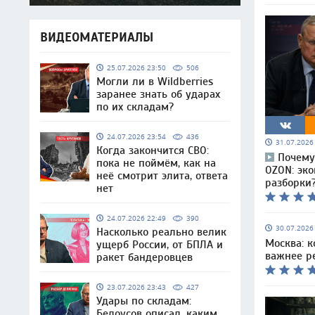
ВИДЕОМАТЕРИАЛЫ
25.07.2026 23:50
506
Могли ли в Wildberries
заранее знать об ударах
по их складам?
24.07.2026 23:54
436
31.07.202
Когда закончится СВО:
Почему 
пока не поймём, как на
OZON: эк
неё смотрит элита, ответа
разборки
нет
24.07.2026 22:49
390
30.07.202
Насколько реально велик
Москва: 
ущерб России, от БПЛА и
важнее р
ракет бандеровцев
23.07.2026 23:43
427
Удары по складам:
Белоусов описал, каким