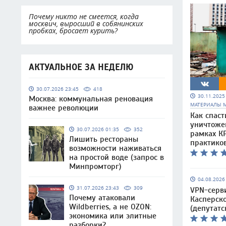
Почему никто не смеется, когда
москвич, выросший в собянинских
пробках, бросает курить?
АКТУАЛЬНОЕ ЗА НЕДЕЛЮ
30.07.2026 23:45
418
30.11.202
Москва: коммунальная реновация
МАТЕРИАЛЫ 
важнее революции
Как спаст
уничтоже
30.07.2026 01:35
352
рамках КР
Лишить рестораны
практико
возможности наживаться
на простой воде (запрос в
Минпромторг)
04.08.202
31.07.2026 23:43
309
VPN-серв
Почему атаковали
Касперско
Wildberries, а не OZON:
(депутатс
экономика или элитные
разборки?