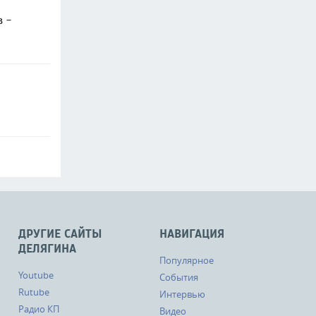
в -
ДРУГИЕ САЙТЫ
НАВИГАЦИЯ
ДЕЛЯГИНА
Популярное
Youtube
События
Rutube
Интервью
Радио КП
Видео