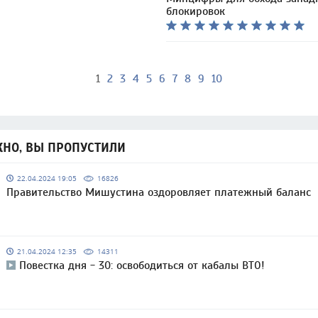
блокировок
1
2
3
4
5
6
7
8
9
10
НО, ВЫ ПРОПУСТИЛИ
22.04.2024 19:05
16826
Правительство Мишустина оздоровляет платежный баланс
21.04.2024 12:35
14311
Повестка дня - 30: освободиться от кабалы ВТО!