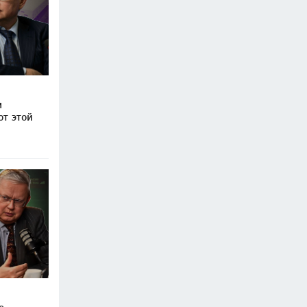
м
от этой