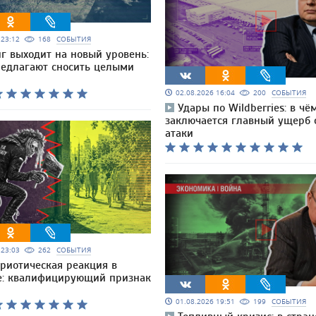
6 23:12
168
СОБЫТИЯ
г выходит на новый уровень:
редлагают сносить целыми
02.08.2026 16:04
200
СОБЫТИЯ
Удары по Wildberries: в чё
заключается главный ущерб 
атаки
6 23:03
262
СОБЫТИЯ
триотическая реакция в
е: квалифицирующий признак
01.08.2026 19:51
199
СОБЫТИЯ