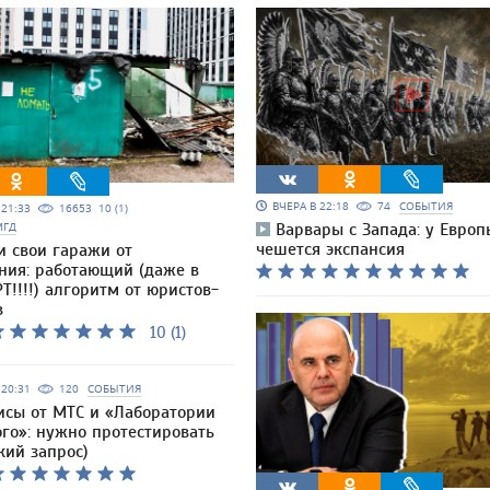
ВЧЕРА В 22:18
74
СОБЫТИЯ
5 21:33
16653
10 (1)
МГД
Варвары с Запада: у Евро
чешется экспансия
и свои гаражи от
ния: работающий (даже в
Т!!!!) алгоритм от юристов-
в
10 (1)
6 20:31
120
СОБЫТИЯ
исы от МТС и «Лаборатории
го»: нужно протестировать
кий запрос)