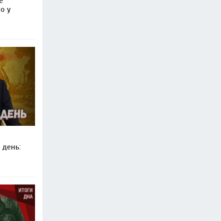
е
о у
 день: