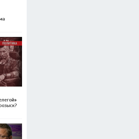
зма
елегой»
розыск?