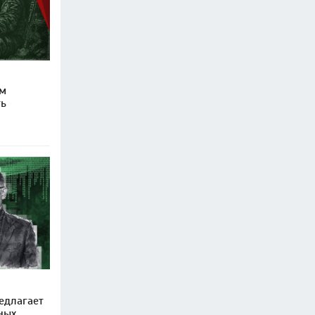
ом
ть
едлагает
ных