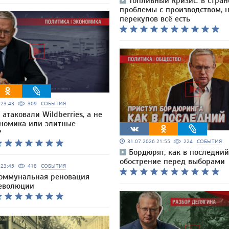
Топливный кризис: в стран
проблемы с производством, н
перекупов всё есть
6 23:43
309
СОБЫТИЯ
атаковали Wildberries, а не
ономика или элитные
?
31.07.2026 21:55
224
СОБЫТИЯ
Бордюрят, как в последний
обострение перед выборами
6 23:45
418
СОБЫТИЯ
коммунальная реновация
еволюции