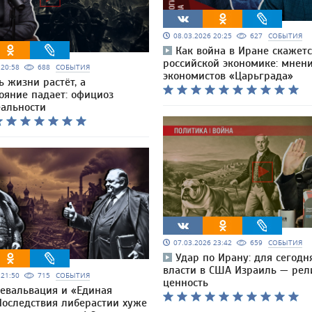
08.03.2026 20:25
627
СОБЫТИЯ
Как война в Иране скажетс
российской экономике: мнен
6 20:58
688
СОБЫТИЯ
экономистов «Царьграда»
ь жизни растёт, а
ояние падает: официоз
еальности
07.03.2026 23:42
659
СОБЫТИЯ
Удар по Ирану: для сегод
власти в США Израиль — рел
6 21:50
715
СОБЫТИЯ
ценность
девальвация и «Единая
Последствия либерастии хуже