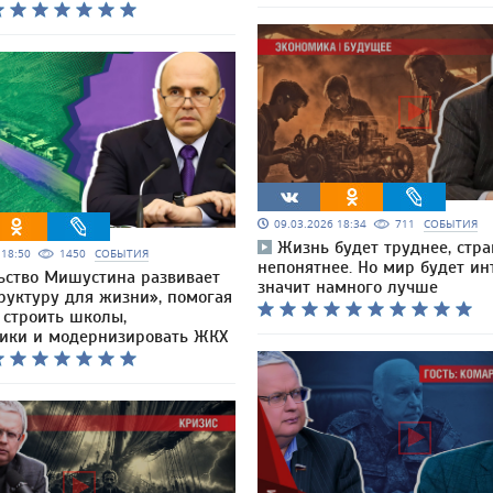
09.03.2026 18:34
711
СОБЫТИЯ
Жизнь будет труднее, стр
6 18:50
1450
СОБЫТИЯ
непонятнее. Но мир будет ин
ьство Мишустина развивает
значит намного лучше
руктуру для жизни», помогая
 строить школы,
ики и модернизировать ЖКХ