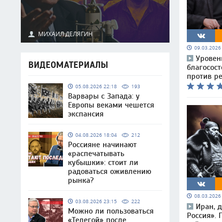
МИХАИЛ ДЕЛЯГИН
09.03.202
Уровен
ВИДЕОМАТЕРИАЛЫ
благосост
против р
05.08.2026 22:18
193
Варвары с Запада: у
Европы веками чешется
экспансия
04.08.2026 18:04
212
Россияне начинают
«распечатывать
кубышки»: стоит ли
радоваться оживлению
рынка?
08.03.202
03.08.2026 23:15
222
Иран, 
Можно ли пользоваться
Россия». 
«Телегой» после