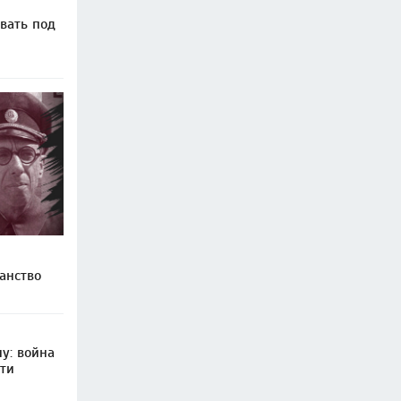
вать под
анство
у: война
ти