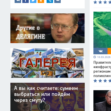
10.03.202
Правител
«инфраст
регионам
поликлин
А вы как считаете: сумеем
выбраться или пойдём
через смуту?