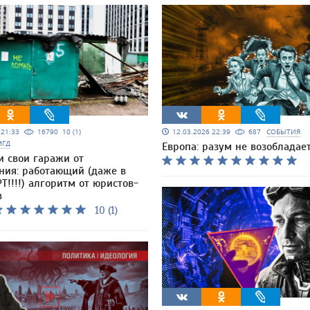
5 21:33
16790
10 (1)
12.03.2026 22:39
687
СОБЫТИЯ
МГД
Европа: разум не возобладае
и свои гаражи от
ния: работающий (даже в
Т!!!!) алгоритм от юристов-
в
10 (1)