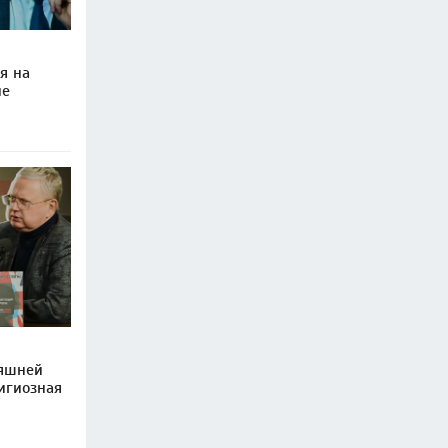
я на
ие
няшней
игиозная