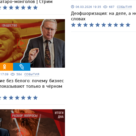
атаро-монголов | Стрим
06.03.2026 19:35
687
СОБЫТИЯ
Деофшоризация: на деле, а н
словах
6 17:09
584
СОБЫТИЯ
ие без белого: почему бизнес
показывают только в чёрном