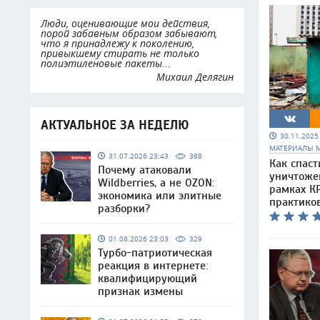
Люди, оценивающие мои действия,
порой забавным образом забывают,
что я принадлежу к поколению,
привыкшему стирать не только
полиэтиленовые пакеты...
Михаил Делягин
АКТУАЛЬНОЕ ЗА НЕДЕЛЮ
30.11.202
МАТЕРИАЛЫ 
31.07.2026 23:43
388
Как спаст
Почему атаковали
уничтоже
Wildberries, а не OZON:
рамках КР
экономика или элитные
практико
разборки?
01.08.2026 23:03
329
Турбо-патриотическая
реакция в интернете:
квалифицирующий
признак измены