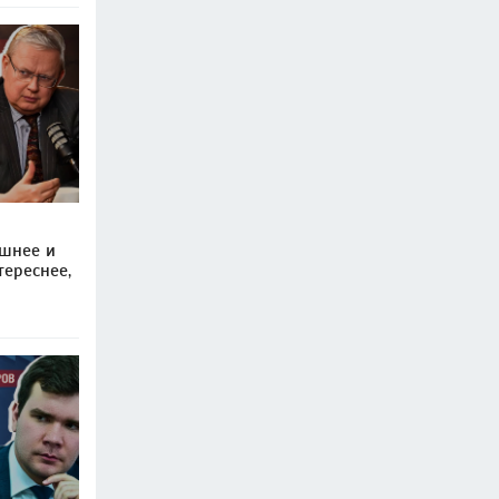
ашнее и
тереснее,