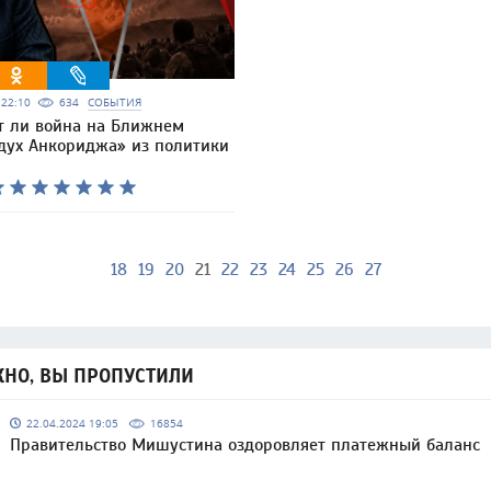
6 22:10
634
СОБЫТИЯ
т ли война на Ближнем
«дух Анкориджа» из политики
18
19
20
21
22
23
24
25
26
27
НО, ВЫ ПРОПУСТИЛИ
22.04.2024 19:05
16854
Правительство Мишустина оздоровляет платежный баланс