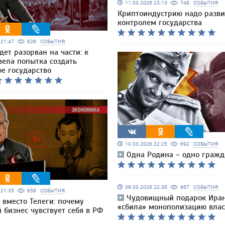
11.03.2026 23:13
748
СОБЫТИЯ
Криптоиндустрию надо разви
контролем государства
6 21:47
626
СОБЫТИЯ
дет разорван на части: к
вела попытка создать
е государство
10.03.2026 22:25
692
СОБЫТИЯ
Одна Родина – одно гражд
09.03.2026 22:38
687
СОБЫТИЯ
6 21:35
658
СОБЫТИЯ
Чудовищный подарок Иран
 вместо Телеги: почему
«сбила» монополизацию влас
 бизнес чувствует себя в РФ