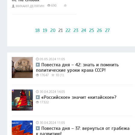
690
МИХАИЛ ДЕЛЯГИН
18
19
20
21
22
23
24
25
26
27
05.05.2024 11:05
Повестка дня – 42: знать и помнить
политические уроки краха СССР!
17647
10 (1)
30.04.2024 14:05
«Российское» значит «китайское»?
17322
30.04.2024 11:05
Повестка дня – 37: вернуться от грабежа
к развитию!