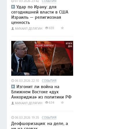
07.03.2026 23:42
СОБЫТИЯ
Удар по Ирану: для
сегодняшней власти в США
Израиль — религиозная
ценность
659
МИХАИЛ ДЕЛЯГИН
06.03.2026 22:10
СОБЫТИЯ
Изгонит ли война на
Ближнем Востоке «дух
Анкориджа» из политики РФ
634
МИХАИЛ ДЕЛЯГИН
06.03.2026 19:35
СОБЫТИЯ
Деофшоризация: на деле, а
не на словах