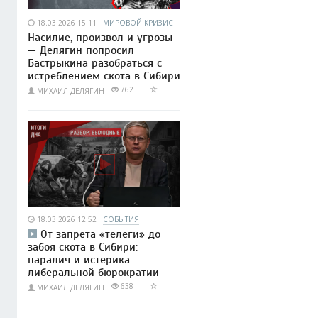
18.03.2026 15:11
МИРОВОЙ КРИЗИС
Насилие, произвол и угрозы
— Делягин попросил
Бастрыкина разобраться с
истреблением скота в Сибири
762
МИХАИЛ ДЕЛЯГИН
18.03.2026 12:52
СОБЫТИЯ
От запрета «телеги» до
забоя скота в Сибири:
паралич и истерика
либеральной бюрократии
638
МИХАИЛ ДЕЛЯГИН