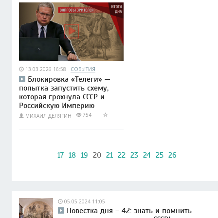
13.03.2026 16:58
СОБЫТИЯ
Блокировка «Телеги» —
попытка запустить схему,
которая грохнула СССР и
Российскую Империю
754
МИХАИЛ ДЕЛЯГИН
17
18
19
20
21
22
23
24
25
26
05.05.2024 11:05
Повестка дня – 42: знать и помнить