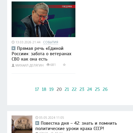
13.03.2026 21:44
СОБЫТИЯ
Прямая речь «Единой
России»: забота о ветеранах
СВО как она есть
681
МИХАИЛ ДЕЛЯГИН
17
18
19
20
21
22
23
24
25
26
05.05.2024 11:05
Повестка дня – 42: знать и помнить
политические уроки краха СССР!