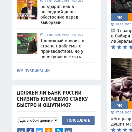
31.07.2026 21:55
283
Бордюрят, как в
последний день:
обострение перед
выборами
18.03.202
От запр
01.08.2026 19:51
271
в Сибири:
Топливный кризис: в
либераль
стране проблемы с
производством, но у
перекупов всё есть
ВСЕ ПУБЛИКАЦИИ
ДОЛЖЕН ЛИ БАНК РОССИИ
СНИЗИТЬ КЛЮЧЕВУЮ СТАВКУ
БЫСТРО И ОЩУТИМО?
17.03.202
«Это разр
ГОЛОСОВАТЬ
душит ме