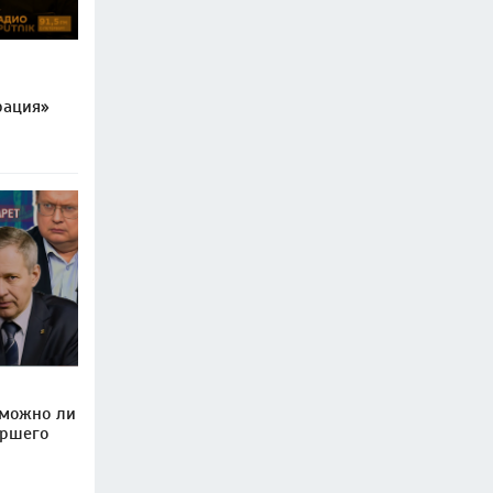
рация»
 можно ли
ершего