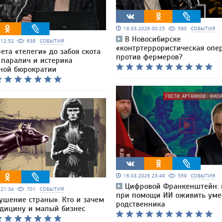
18.03.2026 00:25
590
СОБЫТИЯ
В Новосибирске
6 12:52
638
СОБЫТИЯ
«контртеррористическая опе
ета «телеги» до забоя скота
против фермеров?
 паралич и истерика
ной бюрократии
16.03.2026 23:49
559
СОБЫТИЯ
Цифровой Франкенштейн:
6 21:34
701
СОБЫТИЯ
при помощи ИИ оживить ум
ушение страны». Кто и зачем
родственника
дицину и малый бизнес