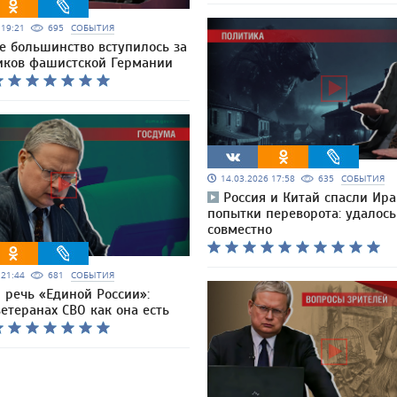
6 19:21
695
СОБЫТИЯ
е большинство вступилось за
иков фашистской Германии
14.03.2026 17:58
635
СОБЫТИЯ
Россия и Китай спасли Ира
попытки переворота: удалось
совместно
6 21:44
681
СОБЫТИЯ
 речь «Единой России»:
ветеранах СВО как она есть