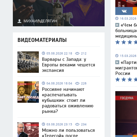
16.03.202
МИХАИЛ ДЕЛЯГИН
«Чем б
больница
медицин
ВИДЕОМАТЕРИАЛЫ
05.08.2026 22:18
212
15.03.202
Варвары с Запада: у
«Парти
Европы веками чешется
мигранто
экспансия
России
04.08.2026 18:04
226
Россияне начинают
«распечатывать
кубышки»: стоит ли
радоваться оживлению
рынка?
03.08.2026 23:15
234
Можно ли пользоваться
«Телегой» после