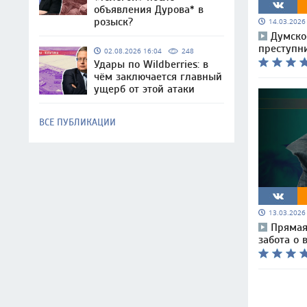
объявления Дурова* в
розыск?
14.03.202
Думско
преступн
02.08.2026 16:04
248
Удары по Wildberries: в
чём заключается главный
ущерб от этой атаки
ВСЕ ПУБЛИКАЦИИ
13.03.202
Прямая
забота о 