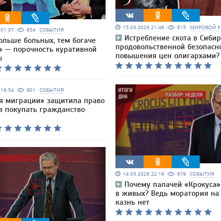
15.03.2026 21:46
815
МИРОВОЙ К
6 01:37
654
СОБЫТИЯ
Истребление скота в Сибир
ольше больных, тем богаче
продовольственной безопасн
» — порочность куративной
повышения цен олигархами?
ы
6 16:54
601
СОБЫТИЯ
я миграции» защитила право
в покупать гражданство
14.03.2026 22:19
679
СОБЫТИЯ
Почему палачей «Крокуса»
в живых? Ведь моратория на
казнь нет