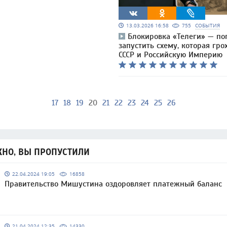
13.03.2026 16:58
755
СОБЫТИЯ
Блокировка «Телеги» — по
запустить схему, которая гро
СССР и Российскую Империю
17
18
19
20
21
22
23
24
25
26
НО, ВЫ ПРОПУСТИЛИ
22.04.2024 19:05
16858
Правительство Мишустина оздоровляет платежный баланс
21.04.2024 12:35
14330