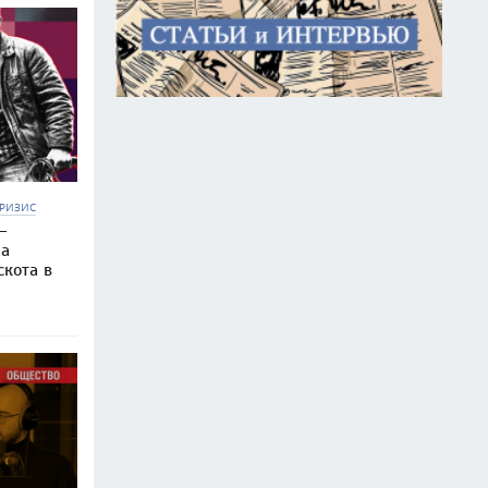
РИЗИС
—
на
скота в