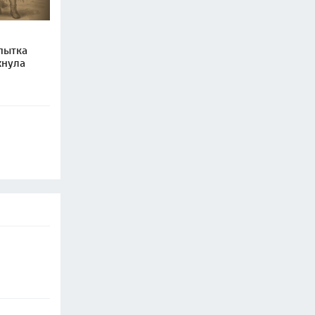
пытка
хнула