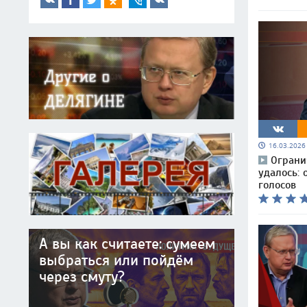
16.03.202
Ограни
удалось: 
голосов
А вы как считаете: сумеем
выбраться или пойдём
через смуту?