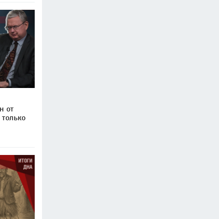
н от
 только