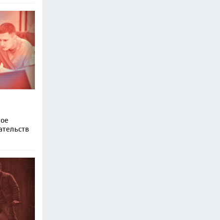
ное
ательств