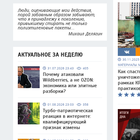
Люди, оценивающие мои действия,
порой забавным образом забывают,
что я принадлежу к поколению,
привыкшему стирать не только
полиэтиленовые пакеты...
Михаил Делягин
АКТУАЛЬНОЕ ЗА НЕДЕЛЮ
30.11.202
МАТЕРИАЛЫ 
31.07.2026 23:43
405
Как спаст
Почему атаковали
уничтоже
Wildberries, а не OZON:
рамках КР
экономика или элитные
практико
разборки?
01.08.2026 23:03
358
Турбо-патриотическая
реакция в интернете:
квалифицирующий
признак измены