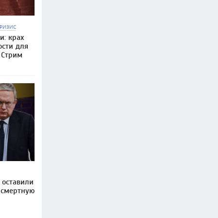
РИЗИС
и: крах
ости для
 Стрим
 оставили
 смертную