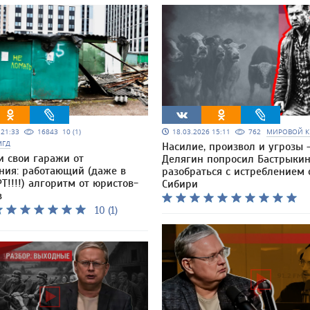
5 21:33
16843
10 (1)
18.03.2026 15:11
762
МИРОВОЙ К
МГД
Насилие, произвол и угрозы 
и свои гаражи от
Делягин попросил Бастрыки
ния: работающий (даже в
разобраться с истреблением 
Т!!!!) алгоритм от юристов-
Сибири
в
10 (1)