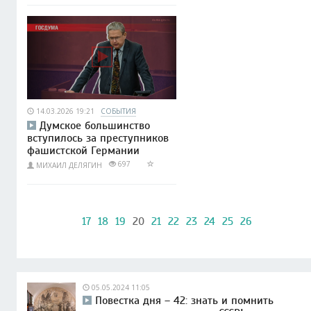
14.03.2026 19:21
СОБЫТИЯ
Думское большинство
вступилось за преступников
фашистской Германии
697
МИХАИЛ ДЕЛЯГИН
17
18
19
20
21
22
23
24
25
26
05.05.2024 11:05
Повестка дня – 42: знать и помнить