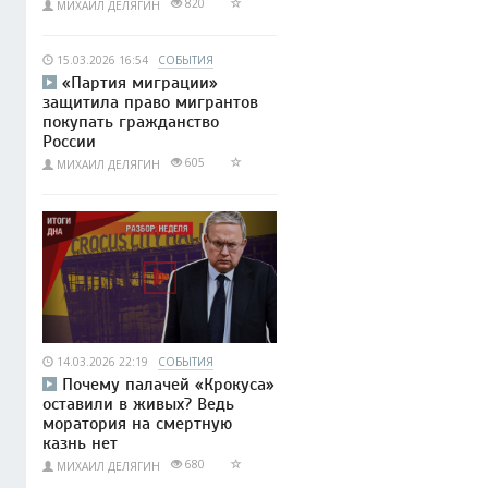
820
МИХАИЛ ДЕЛЯГИН
15.03.2026 16:54
СОБЫТИЯ
«Партия миграции»
защитила право мигрантов
покупать гражданство
России
605
МИХАИЛ ДЕЛЯГИН
14.03.2026 22:19
СОБЫТИЯ
Почему палачей «Крокуса»
оставили в живых? Ведь
моратория на смертную
казнь нет
680
МИХАИЛ ДЕЛЯГИН