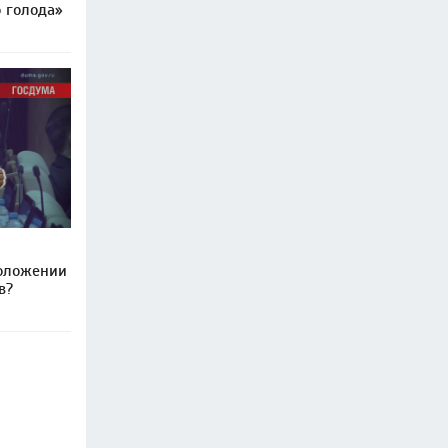
 голода»
положении
в?