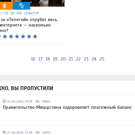
6 11:06
498
СОБЫТИЯ
 за «Телегой» отрубят весь
интернет» — насколько
чно?
16
17
18
19
20
21
22
23
24
25
НО, ВЫ ПРОПУСТИЛИ
22.04.2024 19:05
16862
Правительство Мишустина оздоровляет платежный баланс
21.04.2024 12:35
14333