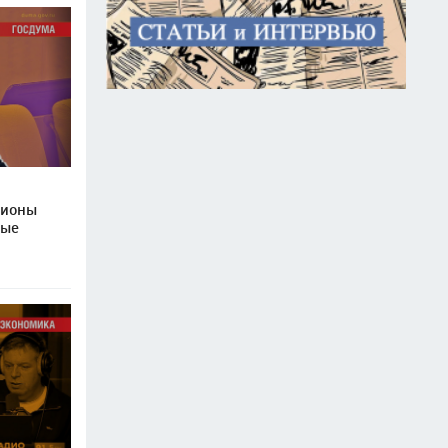
гионы
ные