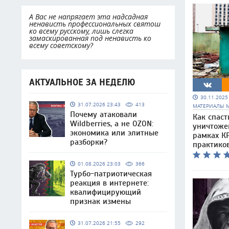
А Вас не напрягает эта надсадная
ненависть профессиональных святош
ко всему русскому, лишь слегка
замаскированная под ненависть ко
всему советскому?
АКТУАЛЬНОЕ ЗА НЕДЕЛЮ
30.11.202
31.07.2026 23:43
413
МАТЕРИАЛЫ 
Почему атаковали
Как спаст
Wildberries, а не OZON:
уничтоже
экономика или элитные
рамках КР
разборки?
практико
01.08.2026 23:03
366
Турбо-патриотическая
реакция в интернете:
квалифицирующий
признак измены
31.07.2026 21:55
292