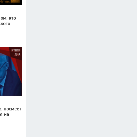
ом: кто
ского
: посмеет
я на