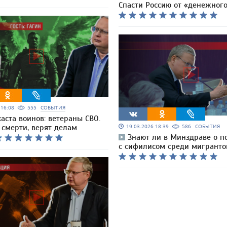
Спасти Россию от «денежного
6 16:08
555
СОБЫТИЯ
каста воинов: ветераны СВО.
 смерти, верят делам
19.03.2026 18:39
586
СОБЫТИЯ
Знают ли в Минздраве о 
с сифилисом среди мигранто