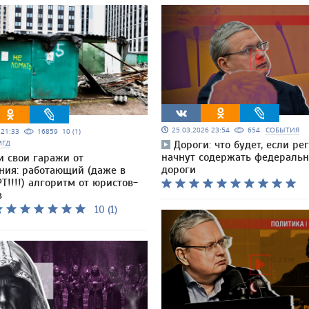
25.03.2026 23:54
654
СОБЫТИЯ
5 21:33
16859
10 (1)
МГД
Дороги: что будет, если ре
начнут содержать федераль
и свои гаражи от
дороги
ния: работающий (даже в
Т!!!!) алгоритм от юристов-
в
10 (1)