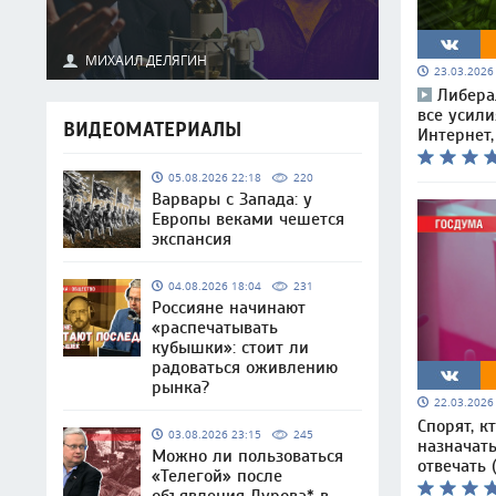
МИХАИЛ ДЕЛЯГИН
23.03.202
Либера
все усили
ВИДЕОМАТЕРИАЛЫ
Интернет,
05.08.2026 22:18
220
Варвары с Запада: у
Европы веками чешется
экспансия
04.08.2026 18:04
231
Россияне начинают
«распечатывать
кубышки»: стоит ли
радоваться оживлению
рынка?
22.03.202
Спорят, к
03.08.2026 23:15
245
назначать
Можно ли пользоваться
отвечать 
«Телегой» после