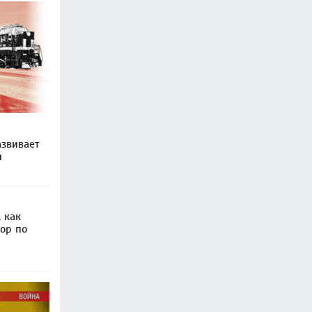
звивает
и
 как
ор по