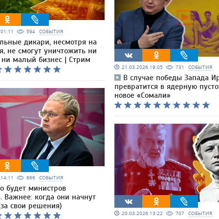
6 01:11
594
СОБЫТИЯ
льные дикари, несмотря на
я, не смогут уничтожить ни
 ни малый бизнес | Стрим
21.03.2026 19:05
731
СОБЫТИЯ
В случае победы Запада И
превратится в ядерную пуст
новое «Сомали»
6 14:11
666
СОБЫТИЯ
то будет министров
. Важнее: когда они начнут
(за свои решения)
20.03.2026 13:22
707
СОБЫТИЯ