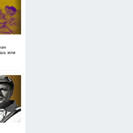
ран
ошь или