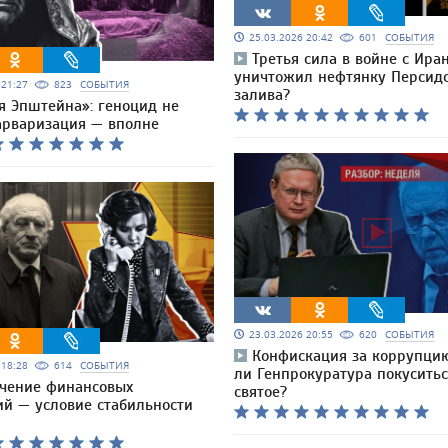
25.03.2026 20:42
601
СОБЫТИЯ
Третья сила в войне с Иран
уничтожил нефтянку Персид
6 21:27
823
СОБЫТИЯ
залива?
я Эпштейна»: геноцид не
варваризация — вполне
23.03.2026 20:55
620
СОБЫТИЯ
Конфискация за коррупцию
6 18:28
614
СОБЫТИЯ
ли Генпрокуратура покуситьс
чение финансовых
святое?
ий — условие стабильности