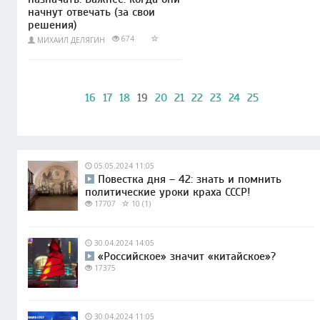
начнут отвечать (за свои
решения)
674
МИХАИЛ ДЕЛЯГИН
16
17
18
19
20
21
22
23
24
25
05.05.2024 11:05
Повестка дня – 42: знать и помнить
политические уроки краха СССР!
17707
10 (1)
30.04.2024 14:05
«Российское» значит «китайское»?
17375
30.04.2024 11:05