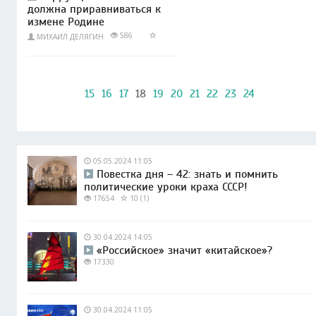
должна приравниваться к
измене Родине
586
МИХАИЛ ДЕЛЯГИН
15
16
17
18
19
20
21
22
23
24
05.05.2024 11:05
Повестка дня – 42: знать и помнить
политические уроки краха СССР!
17654
10 (1)
30.04.2024 14:05
«Российское» значит «китайское»?
17330
30.04.2024 11:05