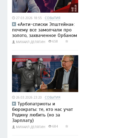
27.03.2026 18:55
СОБЫТИЯ
«Анти-списки Эпштейна»:
почему все замолчали про
золото, захваченное Орбаном
658
МИХАИЛ ДЕЛЯГИН
26.03.2026 23:20
СОБЫТИЯ
Турбопатриоты и
бюрократы: те, кто нас учат
Родину любить (но за
Зарплату)
684
МИХАИЛ ДЕЛЯГИН