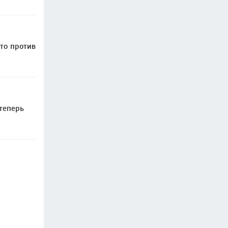
то против
теперь