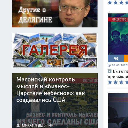
31.03.202
Быть п
привыкли
Масонский контроль
мыслей и «бизнес-
Царствие небесное»: как
создавались США
МИХАИЛ ДЕЛЯГИН