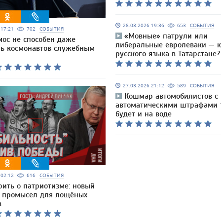
28.03.2026 19:36
653
СОБЫТИЯ
6 17:21
702
СОБЫТИЯ
«Мовные» патрули или
мос не способен даже
либеральные евролеваки — к
ть космонавтов служебным
русского языка в Татарстане?
27.03.2026 21:12
589
СОБЫТИЯ
Кошмар автомобилистов с
автоматическими штрафами 
будет и на воде
6 02:12
616
СОБЫТИЯ
рить о патриотизме: новый
 промысел для лощёных
в