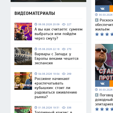
ВИДЕОМАТЕРИАЛЫ
30.03.202
Роскос
обеспечи
06.08.2026 20:09
227
А вы как считаете: сумеем
жильём
выбраться или пойдём
через смуту?
05.08.2026 22:18
270
Варвары с Запада: у
Европы веками чешется
экспансия
04.08.2026 18:04
269
Россияне начинают
«распечатывать
кубышки»: стоит ли
30.03.202
радоваться оживлению
Погово
рынка?
доходный
элитарие
01.08.2026 19:51
336
Топливный кризис: в