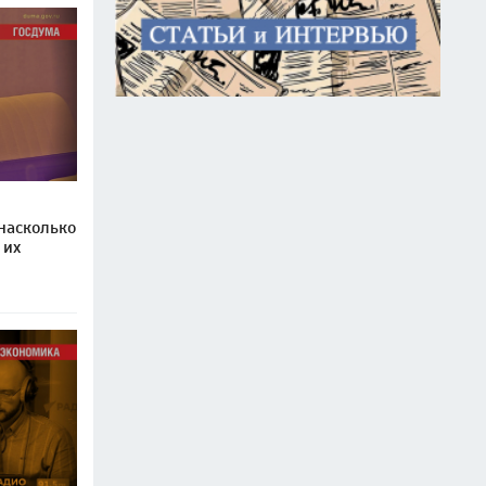
насколько
 их