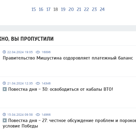
15
16
17
18
19
20
21
22
23
24
НО, ВЫ ПРОПУСТИЛИ
22.04.2024 19:05
16896
Правительство Мишустина оздоровляет платежный баланс
21.04.2024 12:35
14346
Повестка дня - 30: освободиться от кабалы ВТО!
15.04.2024 09:58
14966
Повестка дня - 27: честное обсуждение проблем и пороко
условие Победы