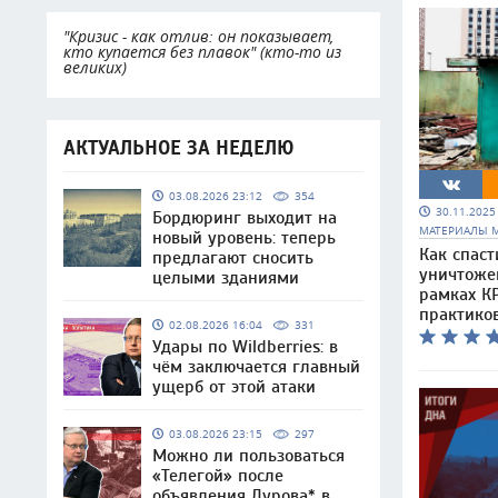
"Кризис - как отлив: он показывает,
кто купается без плавок" (кто-то из
великих)
АКТУАЛЬНОЕ ЗА НЕДЕЛЮ
03.08.2026 23:12
354
30.11.202
Бордюринг выходит на
МАТЕРИАЛЫ 
новый уровень: теперь
Как спаст
предлагают сносить
уничтоже
целыми зданиями
рамках КР
практико
02.08.2026 16:04
331
Удары по Wildberries: в
чём заключается главный
ущерб от этой атаки
03.08.2026 23:15
297
Можно ли пользоваться
«Телегой» после
объявления Дурова* в