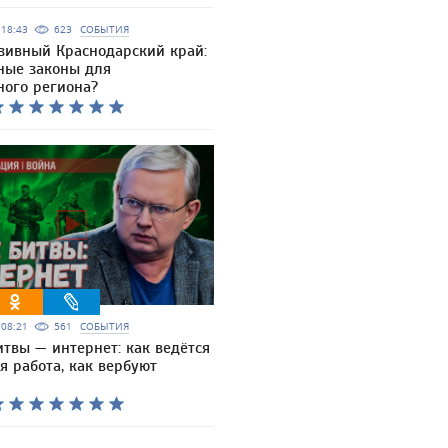
6 18:43
623
СОБЫТИЯ
зивный Краснодарский край:
ные законы для
ного региона?
6 08:21
561
СОБЫТИЯ
итвы — интернет: как ведётся
 работа, как вербуют