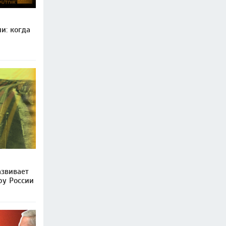
и: когда
звивает
ру России