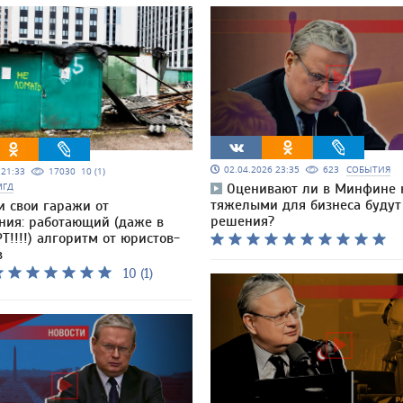
02.04.2026 23:35
623
СОБЫТИЯ
5 21:33
17030
10 (1)
МГД
Оценивают ли в Минфине 
тяжелыми для бизнеса будут
и свои гаражи от
решения?
ния: работающий (даже в
Т!!!!) алгоритм от юристов-
в
10 (1)