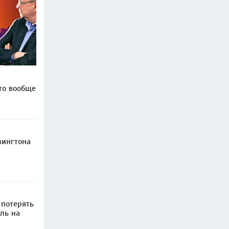
то вообще
шингтона
 потерять
ль на