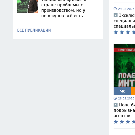
стране проблемы с
29.03.202
производством, но у
Эксклю
перекупов всё есть
специаль
специаль
ВСЕ ПУБЛИКАЦИИ
28.03.202
Поле б
подрывная
агентов