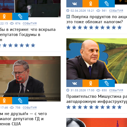
02.04.2026 18:21
561
СОБЫТИЯ
Покупка продуктов по акци
это тоже обложат налогом?
6 22:15
674
СОБЫТИЯ
бы в истерике: что вскрыла
епутатов Госдумы в
н
31.03.2026 17:00
650
СОБЫТИЯ
Правительство Мишустина ра
автодорожную инфраструкту
6 17:46
758
СОБЫТИЯ
м не друзья!» — с чего
иалог депутатов ГД и
менов США