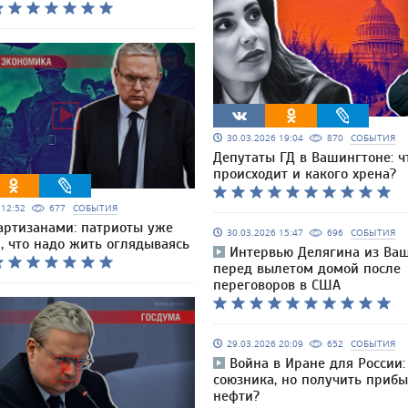
30.03.2026 19:04
870
СОБЫТИЯ
Депутаты ГД в Вашингтоне: ч
происходит и какого хрена?
6 12:52
677
СОБЫТИЯ
артизанами: патриоты уже
30.03.2026 15:47
696
СОБЫТИЯ
, что надо жить оглядываясь
Интервью Делягина из Ва
перед вылетом домой после
переговоров в США
29.03.2026 20:09
652
СОБЫТИЯ
Война в Иране для России:
союзника, но получить прибы
нефти?