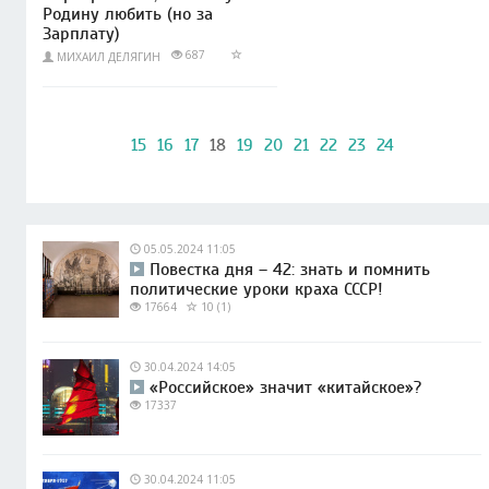
Родину любить (но за
Зарплату)
687
МИХАИЛ ДЕЛЯГИН
15
16
17
18
19
20
21
22
23
24
05.05.2024 11:05
Повестка дня – 42: знать и помнить
политические уроки краха СССР!
17664
10 (1)
30.04.2024 14:05
«Российское» значит «китайское»?
17337
30.04.2024 11:05