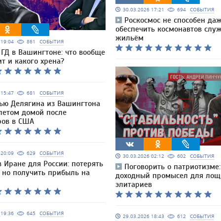
30.03.2026 17:21
694
СОБЫТИЯ
Роскосмос не способен да
обеспечить космонавтов слу
жильём
6 19:04
861
СОБЫТИЯ
ГД в Вашингтоне: что вообще
т и какого хрена?
6 15:47
681
СОБЫТИЯ
ью Делягина из Вашингтона
летом домой после
ров в США
6 20:09
629
СОБЫТИЯ
30.03.2026 02:12
602
СОБЫТИЯ
в Иране для России: потерять
Поговорить о патриотизме
, но получить прибыль на
доходный промысел для лощ
элитариев
6 19:36
645
СОБЫТИЯ
29.03.2026 18:43
612
СОБЫТИЯ