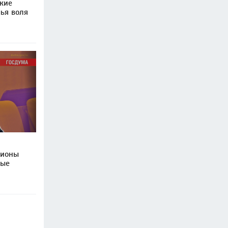
кие
ья воля
гионы
ные