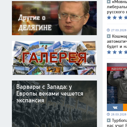
«Мовны
либераль
русского 
27.03.202
Кошмар
автомати
будет и н
Варвары с Запада: у
Европы веками чешется
экспансия
26.03.202
Турбоп
нас учат 