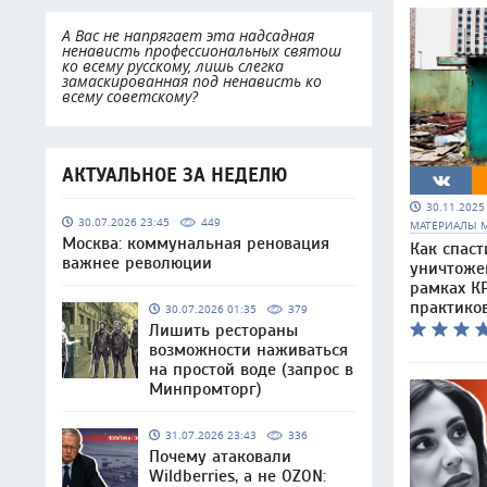
А Вас не напрягает эта надсадная
ненависть профессиональных святош
ко всему русскому, лишь слегка
замаскированная под ненависть ко
всему советскому?
АКТУАЛЬНОЕ ЗА НЕДЕЛЮ
30.11.202
30.07.2026 23:45
449
МАТЕРИАЛЫ 
Москва: коммунальная реновация
Как спаст
важнее революции
уничтоже
рамках КР
практико
30.07.2026 01:35
379
Лишить рестораны
возможности наживаться
на простой воде (запрос в
Минпромторг)
31.07.2026 23:43
336
Почему атаковали
Wildberries, а не OZON: