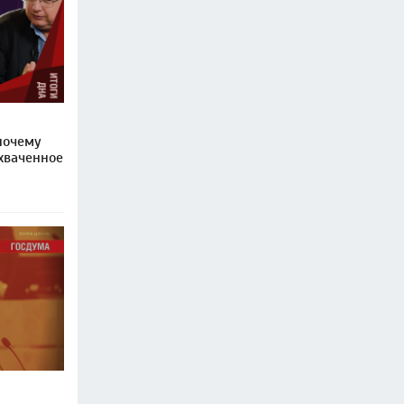
почему
ахваченное