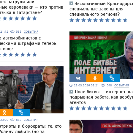
е» патрули или
Эксклюзивный Краснодарск
ные евролеваки — кто против
специальные законы для
языка в Татарстане?
специального региона?
6 21:12
585
СОБЫТИЯ
 автомобилистов с
ческими штрафами теперь
а воде
28.03.2026 08:21
548
СОБЫТИЯ
Поле битвы — интернет: ка
подрывная работа, как вербу
агентов
6 23:20
682
СОБЫТИЯ
атриоты и бюрократы: те, кто
Родину любить (но за