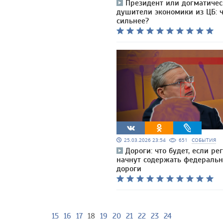
Президент или догматичес
душители экономики из ЦБ: ч
сильнее?
25.03.2026 23:54
651
СОБЫТИЯ
Дороги: что будет, если ре
начнут содержать федераль
дороги
15
16
17
18
19
20
21
22
23
24