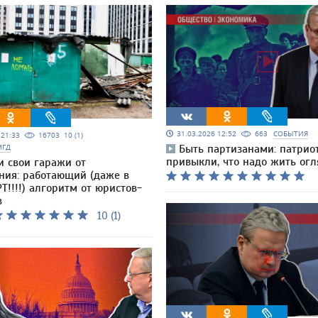
31.03.2026 12:52
663
СОБЫТИЯ
5 21:33
16703
10 (1)
МГД
Быть партизанами: патрио
привыкли, что надо жить ог
и свои гаражи от
ния: работающий (даже в
Т!!!!) алгоритм от юристов-
в
10 (1)