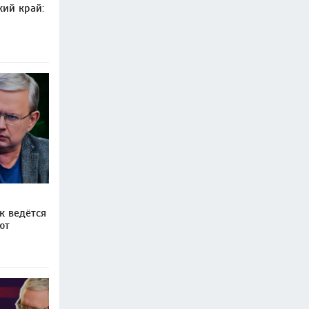
ий край:
к ведётся
ют