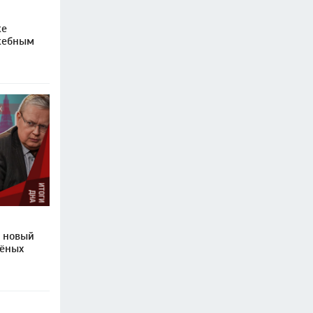
же
жебным
: новый
ёных