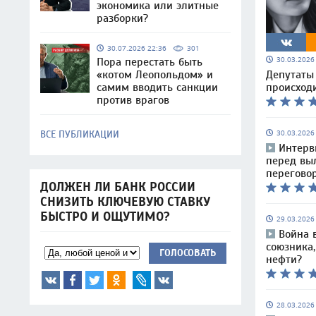
экономика или элитные
разборки?
30.07.2026 22:36
301
30.03.202
Пора перестать быть
Депутаты 
«котом Леопольдом» и
происходи
самим вводить санкции
против врагов
30.03.202
ВСЕ ПУБЛИКАЦИИ
Интерв
перед вы
перегово
ДОЛЖЕН ЛИ БАНК РОССИИ
СНИЗИТЬ КЛЮЧЕВУЮ СТАВКУ
БЫСТРО И ОЩУТИМО?
29.03.202
Война 
союзника
ГОЛОСОВАТЬ
нефти?
28.03.202