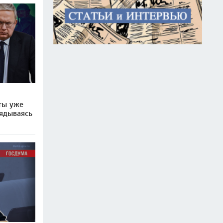
ты уже
лядываясь