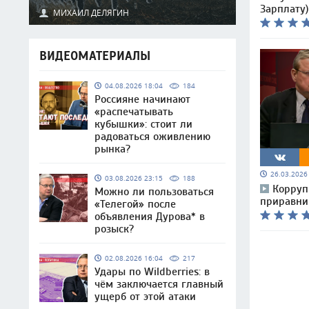
Зарплату)
МИХАИЛ ДЕЛЯГИН
ВИДЕОМАТЕРИАЛЫ
04.08.2026 18:04
184
Россияне начинают
«распечатывать
кубышки»: стоит ли
радоваться оживлению
рынка?
26.03.202
03.08.2026 23:15
188
Корруп
Можно ли пользоваться
приравни
«Телегой» после
объявления Дурова* в
розыск?
02.08.2026 16:04
217
Удары по Wildberries: в
чём заключается главный
ущерб от этой атаки